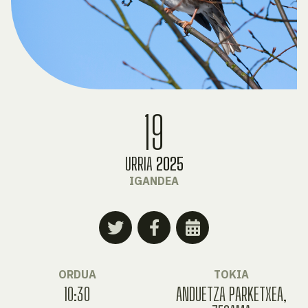
19
URRIA
2025
IGANDEA
ORDUA
TOKIA
10:30
ANDUETZA PARKETXEA,