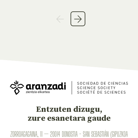
Entzuten dizugu,
zure esanetara gaude
ZORROAGAGAINA, 11 — 20014 DONOSTIA - SAN SEBASTIÁN (GIPUZKOA