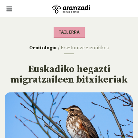
TAILERRA
Ornitologia
/
Eraztuntze zientifikoa
Euskadiko hegazti
migratzaileen bitxikeriak