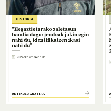
HISTORIA
“Hegaztietarako zaletasun
handia dago: jendeak jakin egin
nahi du, identifikatzen ikasi
nahi du”
2024eko urriaren 10a
ARTIKULU GUZTIAK