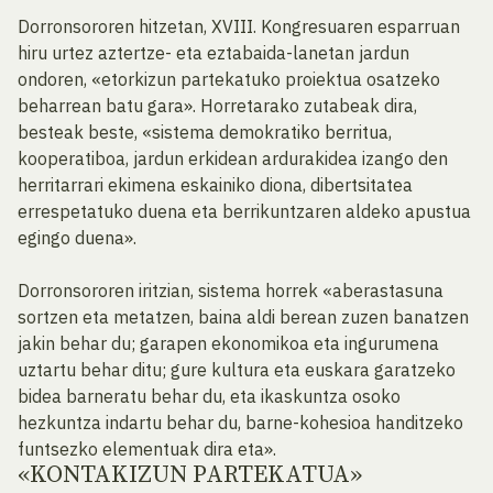
Dorronsororen hitzetan, XVIII. Kongresuaren esparruan
hiru urtez aztertze- eta eztabaida-lanetan jardun
ondoren, «etorkizun partekatuko proiektua osatzeko
beharrean batu gara». Horretarako zutabeak dira,
besteak beste, «sistema demokratiko berritua,
kooperatiboa, jardun erkidean ardurakidea izango den
herritarrari ekimena eskainiko diona, dibertsitatea
errespetatuko duena eta berrikuntzaren aldeko apustua
egingo duena».
Dorronsororen iritzian, sistema horrek «aberastasuna
sortzen eta metatzen, baina aldi berean zuzen banatzen
jakin behar du; garapen ekonomikoa eta ingurumena
uztartu behar ditu; gure kultura eta euskara garatzeko
bidea barneratu behar du, eta ikaskuntza osoko
hezkuntza indartu behar du, barne-kohesioa handitzeko
funtsezko elementuak dira eta».
«KONTAKIZUN PARTEKATUA»