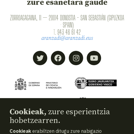
zure esanetara gaude
ZORROAGAGAINA, 11 — 20014 DONOSTIA - SAN SEBASTIÁN (GIPUZKOA
· SPAIN)
T.
943 46 61 42
aranzadi@aranzadi.eus
Cookieak,
zure esperientzia
hobetzearren.
Cookieak
erabiltzen ditugu zure nabigazio