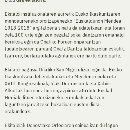
bildu dira ekitaldira.
Ekitaldi instituzionalaren aurretik Eusko Ikaskuntzaren
mendeurreneko oroitzapenezko "Euskaldunon Mendea
1918-2018" argitalpena sinatu da udaletxean, eta (orain
dela 100 urte egin zen bezala) soka-dantzaren emanaldi
herrikoia egin da Oñatiko Foruen enparantzan
(udaletxearen parean) Oñatz Dantza taldearekin eskutik.
Izan ere, bertaratutako agintariek ere hartu dute parte.
Ekitaldi nagusia Oñatiko San Migel elizan egin da. Eusko
Ikaskuntzako lehendakariak eta Mendeurreneko eta
XVIII. Kongresukoak, Iñaki Dorronsorok eta Xabier
Alkortak hurrenez hurren, azpimarratu dute Euskal
Herriak dituen etorkizuneko erronkak askatzen
laguntzen jarraitzeko bokazioari eusten diola
erakundeak.
Ekitaldiak Donostiako Orfeoiaren soinua izan du lagun