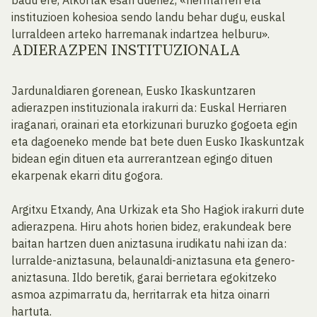
badu ere, Alkortak esan duenez, «herritarren eta
instituzioen kohesioa sendo landu behar dugu, euskal
lurraldeen arteko harremanak indartzea helburu».
ADIERAZPEN INSTITUZIONALA
Jardunaldiaren gorenean, Eusko Ikaskuntzaren
adierazpen instituzionala irakurri da: Euskal Herriaren
iraganari, orainari eta etorkizunari buruzko gogoeta egin
eta dagoeneko mende bat bete duen Eusko Ikaskuntzak
bidean egin dituen eta aurrerantzean egingo dituen
ekarpenak ekarri ditu gogora.
Argitxu Etxandy, Ana Urkizak eta Sho Hagiok irakurri dute
adierazpena. Hiru ahots horien bidez, erakundeak bere
baitan hartzen duen aniztasuna irudikatu nahi izan da:
lurralde-aniztasuna, belaunaldi-aniztasuna eta genero-
aniztasuna. Ildo beretik, garai berrietara egokitzeko
asmoa azpimarratu da, herritarrak eta hitza oinarri
hartuta.