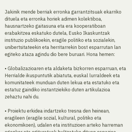
Jakinik mende berriak erronka garrantzitsuak ekarriko
dituela eta erronka horiek adimen kolektiboa,
hausnartzeko gaitasuna eta era kooperatiboan
erabakitzea eskatuko dutela, Eusko Ikaskuntzak
instituzio publikoekin, eragile politiko eta sozialekin,
unibertsitateekin eta herritarrekin bost esparrutan lan
egiteko ataza agindu dio bere buruari. Hona hemen:
• Globalizazioaren eta aldaketa bizkorren esparruan, eta
Herrialde ikuspuntutik abiatuta, euskal lurraldeek eta
komunitateek munduan duten lekua eta estatuko eta
estatuz gaindiko instantziekiko duten artikulazioa
zehaztu nahi du.
• Proiektu erkidea indartzeko tresna den heinean,
eragileen (eragile sozial, kultural, politiko eta
ekonomikoen), udalen eta instituzioen arteko harreman