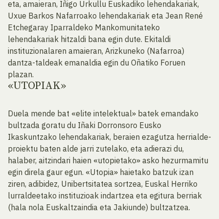
eta, amaieran, Iñigo Urkullu Euskadiko lehendakariak,
Uxue Barkos Nafarroako lehendakariak eta Jean René
Etchegaray Iparraldeko Mankomunitateko
lehendakariak hitzaldi bana egin dute. Ekitaldi
instituzionalaren amaieran, Arizkuneko (Nafarroa)
dantza-taldeak emanaldia egin du Oñatiko Foruen
plazan.
«UTOPIAK»
Duela mende bat «elite intelektual» batek emandako
bultzada goratu du Iñaki Dorronsoro Eusko
Ikaskuntzako lehendakariak, beraien ezagutza herrialde-
proiektu baten alde jarri zutelako, eta adierazi du,
halaber, aitzindari haien «utopietako» asko hezurmamitu
egin direla gaur egun. «Utopia» haietako batzuk izan
ziren, adibidez, Unibertsitatea sortzea, Euskal Herriko
lurraldeetako instituzioak indartzea eta egitura berriak
(hala nola Euskaltzaindia eta Jakiunde) bultzatzea.