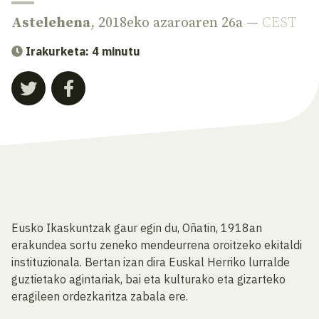
Astelehena
, 2018eko azaroaren 26a —
CEST
Irakurketa: 4 minutu
Eusko Ikaskuntzak gaur egin du, Oñatin, 1918an
erakundea sortu zeneko mendeurrena oroitzeko ekitaldi
instituzionala. Bertan izan dira Euskal Herriko lurralde
guztietako agintariak, bai eta kulturako eta gizarteko
eragileen ordezkaritza zabala ere.