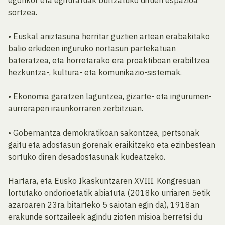
egonkor eta egituratuak bultzatuko dituen espazioa
sortzea.
• Euskal aniztasuna herritar guztien artean erabakitako
balio erkideen inguruko nortasun partekatuan
bateratzea, eta horretarako era proaktiboan erabiltzea
hezkuntza-, kultura- eta komunikazio-sistemak.
• Ekonomia garatzen laguntzea, gizarte- eta ingurumen-
aurrerapen iraunkorraren zerbitzuan.
• Gobernantza demokratikoan sakontzea, pertsonak
gaitu eta adostasun gorenak eraikitzeko eta ezinbestean
sortuko diren desadostasunak kudeatzeko.
Hartara, eta Eusko Ikaskuntzaren XVIII. Kongresuan
lortutako ondorioetatik abiatuta (2018ko urriaren 5etik
azaroaren 23ra bitarteko 5 saiotan egin da), 1918an
erakunde sortzaileek agindu zioten misioa berretsi du