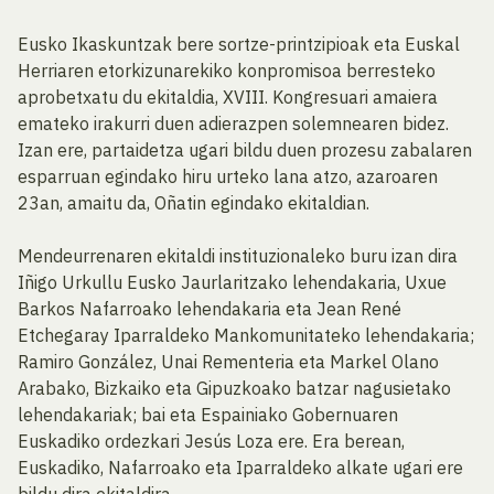
Eusko Ikaskuntzak bere sortze-printzipioak eta Euskal
Herriaren etorkizunarekiko konpromisoa berresteko
aprobetxatu du ekitaldia, XVIII. Kongresuari amaiera
emateko irakurri duen adierazpen solemnearen bidez.
Izan ere, partaidetza ugari bildu duen prozesu zabalaren
esparruan egindako hiru urteko lana atzo, azaroaren
23an, amaitu da, Oñatin egindako ekitaldian.
Mendeurrenaren ekitaldi instituzionaleko buru izan dira
Iñigo Urkullu Eusko Jaurlaritzako lehendakaria, Uxue
Barkos Nafarroako lehendakaria eta Jean René
Etchegaray Iparraldeko Mankomunitateko lehendakaria;
Ramiro González, Unai Rementeria eta Markel Olano
Arabako, Bizkaiko eta Gipuzkoako batzar nagusietako
lehendakariak; bai eta Espainiako Gobernuaren
Euskadiko ordezkari Jesús Loza ere. Era berean,
Euskadiko, Nafarroako eta Iparraldeko alkate ugari ere