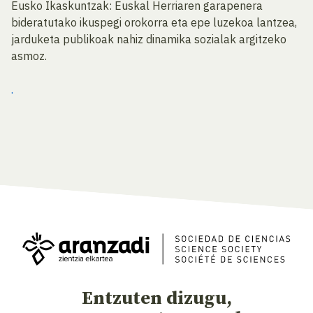
Eusko Ikaskuntzak: Euskal Herriaren garapenera
bideratutako ikuspegi orokorra eta epe luzekoa lantzea,
jarduketa publikoak nahiz dinamika sozialak argitzeko
asmoz.
.
Entzuten dizugu,