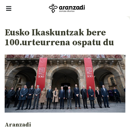
Eusko Ikaskuntzak bere
100.urteurrena ospatu du
Aranzadi