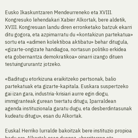
Eusko Ikaskuntzaren Mendeurreneko eta XVIII.
Kongresuko lehendakari Xabier Alkortak, bere aldetik,
XVIII. Kongresuan landu diren erronketako batzuk ekarri
ditu gogora, eta azpimarratu du «kontakizun partekatua»
sortu eta «adimen kolektiboa aktibatu» behar ditugula,
«gizarte-ongizate handiagoa, nortasun politiko erkidea
eta gobernantza demokratikoa» oinarri izango dituen
testuingururantz jotzeko.
«Baditugu etorkizuna eraikitzeko pertsonak, balio
partekatuak eta gizarte-kapitala. Euskara suspertzeko
gai izan gara, industria-krisiari aurre egin diogu,
immigranteak gurean txertatu ditugu, Iparraldean
agenda instituzionala garatu dugu, eta desberdintasunak
kudeatu ditugu», esan du Alkortak.
Euskal Herriko lurralde bakoitzak bere instituzio propioa