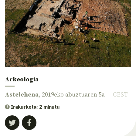
Arkeologia
Astelehena
, 2019eko abuztuaren 5a —
CEST
Irakurketa: 2 minutu