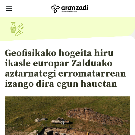
Geofisikako hogeita hiru
ikasle europar Zalduako
aztarnategi erromatarrean
izango dira egun hauetan