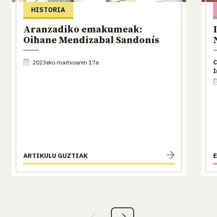
HISTORIA
Aranzadiko emakumeak:
Oihane Mendizabal Sandonís
2023eko martxoaren 17a
C
I
ARTIKULU GUZTIAK