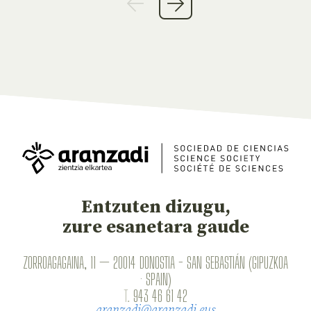
Entzuten dizugu,
zure esanetara gaude
ZORROAGAGAINA, 11 — 20014 DONOSTIA - SAN SEBASTIÁN (GIPUZKOA
· SPAIN)
T.
943 46 61 42
aranzadi@aranzadi.eus