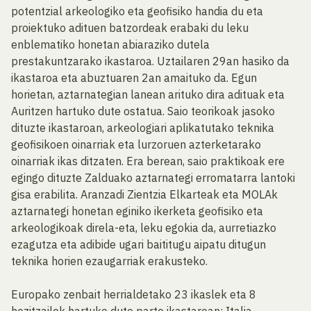
potentzial arkeologiko eta geofisiko handia du eta
proiektuko adituen batzordeak erabaki du leku
enblematiko honetan abiaraziko dutela
prestakuntzarako ikastaroa. Uztailaren 29an hasiko da
ikastaroa eta abuztuaren 2an amaituko da. Egun
horietan, aztarnategian lanean arituko dira adituak eta
Auritzen hartuko dute ostatua. Saio teorikoak jasoko
dituzte ikastaroan, arkeologiari aplikatutako teknika
geofisikoen oinarriak eta lurzoruen azterketarako
oinarriak ikas ditzaten. Era berean, saio praktikoak ere
egingo dituzte Zalduako aztarnategi erromatarra lantoki
gisa erabilita. Aranzadi Zientzia Elkarteak eta MOLAk
aztarnategi honetan eginiko ikerketa geofisiko eta
arkeologikoak direla-eta, leku egokia da, aurretiazko
ezagutza eta adibide ugari baititugu aipatu ditugun
teknika horien ezaugarriak erakusteko.
Europako zenbait herrialdetako 23 ikaslek eta 8
hezitzailek hartuko dute parte ikastaroan: Italia,