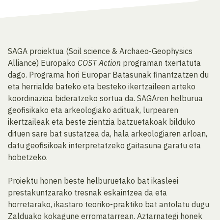
SAGA proiektua (Soil science & Archaeo-Geophysics
Alliance) Europako
COST Action
programan txertatuta
dago. Programa hori Europar Batasunak finantzatzen du
eta herrialde bateko eta besteko ikertzaileen arteko
koordinazioa bideratzeko sortua da. SAGAren helburua
geofisikako eta arkeologiako adituak, lurpearen
ikertzaileak eta beste zientzia batzuetakoak bilduko
dituen sare bat sustatzea da, hala arkeologiaren arloan,
datu geofisikoak interpretatzeko gaitasuna garatu eta
hobetzeko.
Proiektu honen beste helburuetako bat ikasleei
prestakuntzarako tresnak eskaintzea da eta
horretarako, ikastaro teoriko-praktiko bat antolatu dugu
Zalduako kokagune erromatarrean. Aztarnategi honek