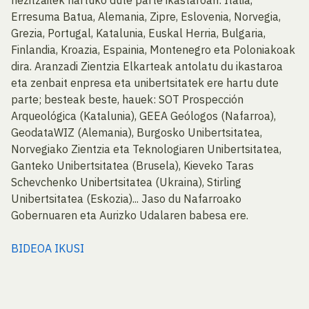
Erresuma Batua, Alemania, Zipre, Eslovenia, Norvegia,
Grezia, Portugal, Katalunia, Euskal Herria, Bulgaria,
Finlandia, Kroazia, Espainia, Montenegro eta Poloniakoak
dira. Aranzadi Zientzia Elkarteak antolatu du ikastaroa
eta zenbait enpresa eta unibertsitatek ere hartu dute
parte; besteak beste, hauek: SOT Prospección
Arqueológica (Katalunia), GEEA Geólogos (Nafarroa),
GeodataWIZ (Alemania), Burgosko Unibertsitatea,
Norvegiako Zientzia eta Teknologiaren Unibertsitatea,
Ganteko Unibertsitatea (Brusela), Kieveko Taras
Schevchenko Unibertsitatea (Ukraina), Stirling
Unibertsitatea (Eskozia)... Jaso du Nafarroako
Gobernuaren eta Aurizko Udalaren babesa ere.
BIDEOA IKUSI