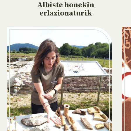
Albiste
honekin
erlazionaturik