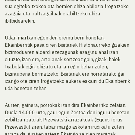
sua egiteko txokoa eta beraien ehiza abilezia frogatzeko
azagaia eta bultzagailuak erabiltzeko ehiza
ibilbidearekin.
Udan martxan egon den eremu berri honetan,
Ekainberritik pasa diren bisitariek Historiaurreko gizakien
bizimoduaren alderdi ezezagunak ezagutu ahal izan
dituzte, izan ere, artelanak sortzeaz gain, gizaki haiek
txabolak egin, ehizatu eta jan egin behar zuten,
biziraupena bermatzeko. Bisitariak ere horretarako gai
izango ote ziren frogatzeko aukera eskaini du Ekainberrik
uda honetan zehar.
Aurten, gainera, pottokak izan dira Ekainberriko zelaian.
Duela 14.000 urte, gaur egun Zestoa den inguru honetan
zebiltzan zaldiak Przewalski arrazakoak (Equus ferus
Przewaslki) ziren, labar margo askotan irudikatu zuten
arraza da, guztien artean Ekaingo zaldien margoak