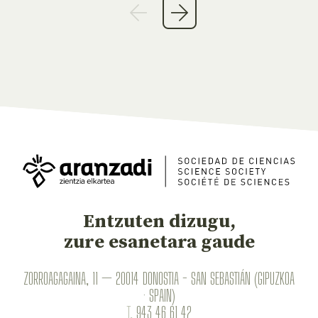
Entzuten dizugu,
zure esanetara gaude
ZORROAGAGAINA, 11 — 20014 DONOSTIA - SAN SEBASTIÁN (GIPUZKOA
· SPAIN)
T.
943 46 61 42