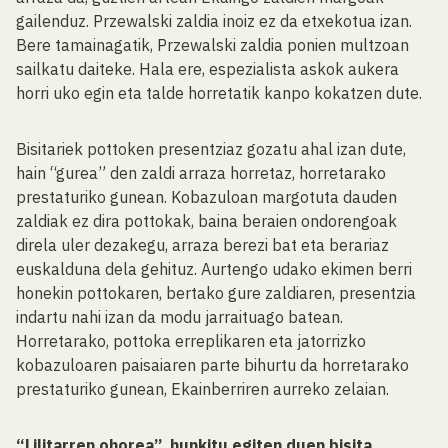
gailenduz. Przewalski zaldia inoiz ez da etxekotua izan.
Bere tamainagatik, Przewalski zaldia ponien multzoan
sailkatu daiteke. Hala ere, espezialista askok aukera
horri uko egin eta talde horretatik kanpo kokatzen dute.
Bisitariek pottoken presentziaz gozatu ahal izan dute,
hain “gurea” den zaldi arraza horretaz, horretarako
prestaturiko gunean. Kobazuloan margotuta dauden
zaldiak ez dira pottokak, baina beraien ondorengoak
direla uler dezakegu, arraza berezi bat eta berariaz
euskalduna dela gehituz. Aurtengo udako ekimen berri
honekin pottokaren, bertako gure zaldiaren, presentzia
indartu nahi izan da modu jarraituago batean.
Horretarako, pottoka erreplikaren eta jatorrizko
kobazuloaren paisaiaren parte bihurtu da horretarako
prestaturiko gunean, Ekainberriren aurreko zelaian.
“Lilitarren ohorea”, hunkitu egiten duen bisita