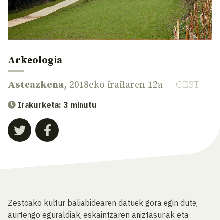
Arkeologia
Asteazkena
, 2018eko irailaren 12a —
CEST
Irakurketa: 3 minutu
Zestoako kultur baliabidearen datuek gora egin dute,
aurtengo eguraldiak, eskaintzaren aniztasunak eta