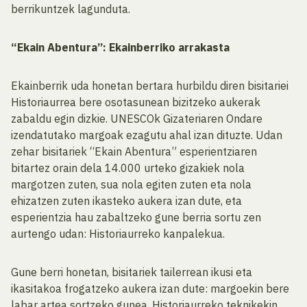
berrikuntzek lagunduta.
“Ekain Abentura”: Ekainberriko arrakasta
Ekainberrik uda honetan bertara hurbildu diren bisitariei
Historiaurrea bere osotasunean bizitzeko aukerak
zabaldu egin dizkie. UNESCOk Gizateriaren Ondare
izendatutako margoak ezagutu ahal izan dituzte. Udan
zehar bisitariek “Ekain Abentura” esperientziaren
bitartez orain dela 14.000 urteko gizakiek nola
margotzen zuten, sua nola egiten zuten eta nola
ehizatzen zuten ikasteko aukera izan dute, eta
esperientzia hau zabaltzeko gune berria sortu zen
aurtengo udan: Historiaurreko kanpalekua.
Gune berri honetan, bisitariek tailerrean ikusi eta
ikasitakoa frogatzeko aukera izan dute: margoekin bere
labar artea sortzeko gunea, Historiaurreko teknikekin