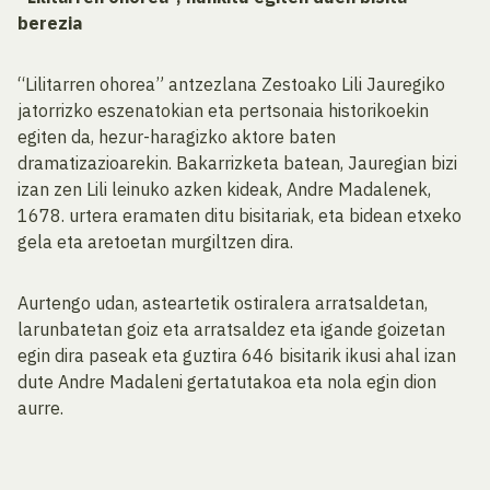
berezia
“Lilitarren ohorea” antzezlana Zestoako Lili Jauregiko
jatorrizko eszenatokian eta pertsonaia historikoekin
egiten da, hezur-haragizko aktore baten
dramatizazioarekin. Bakarrizketa batean, Jauregian bizi
izan zen Lili leinuko azken kideak, Andre Madalenek,
1678. urtera eramaten ditu bisitariak, eta bidean etxeko
gela eta aretoetan murgiltzen dira.
Aurtengo udan, asteartetik ostiralera arratsaldetan,
larunbatetan goiz eta arratsaldez eta igande goizetan
egin dira paseak eta guztira 646 bisitarik ikusi ahal izan
dute Andre Madaleni gertatutakoa eta nola egin dion
aurre.