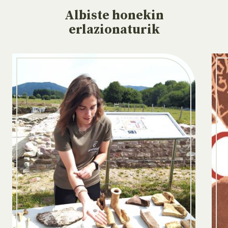
Albiste
honekin
erlazionaturik