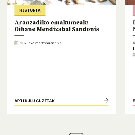
HISTORIA
Aranzadiko emakumeak:
Oihane Mendizabal Sandonís
2023eko martxoaren 17a
C
I
ARTIKULU GUZTIAK