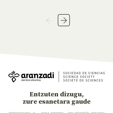
Entzuten dizugu,
zure esanetara gaude