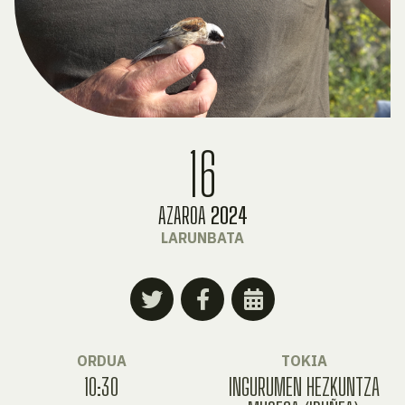
16
AZAROA
2024
LARUNBATA
ORDUA
TOKIA
10:30
INGURUMEN HEZKUNTZA