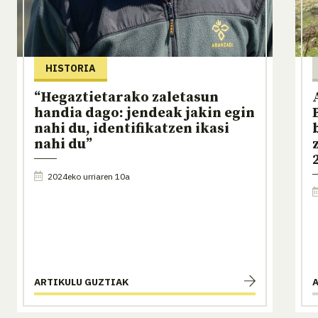
HISTORIA
“Hegaztietarako zaletasun
handia dago: jendeak jakin egin
nahi du, identifikatzen ikasi
nahi du”
2024eko urriaren 10a
ARTIKULU GUZTIAK