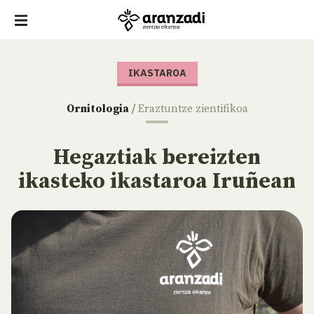
IKASTAROA
Ornitologia
/
Eraztuntze zientifikoa
Hegaztiak bereizten
ikasteko ikastaroa Iruñean