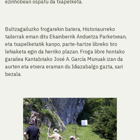
ezinhobean ospatu da txapelketa.
Bultzagailuzko frogarekin batera, Historiaurreko
tailerrak eman ditu Ekainberrik Anduetza Parketxean,
eta txapelketatik kanpo, parte-hartze libreko tiro
lehiaketa egin da herriko plazan. Froga libre hontako
garailea Kantabriako José A. García Munuak izan da
aurten eta etxera eraman du Idiazabalgo gazta, sari
bezala.