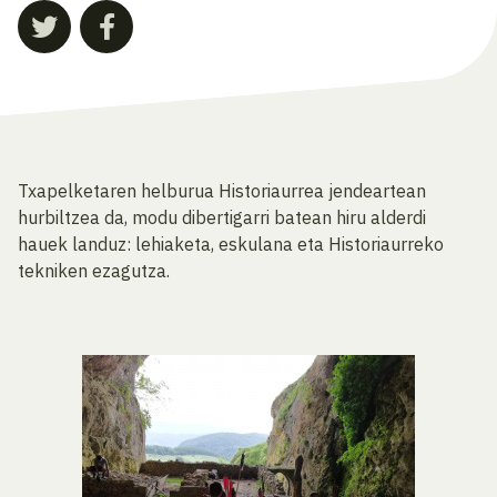
Txapelketaren helburua Historiaurrea jendeartean
hurbiltzea da, modu dibertigarri batean hiru alderdi
hauek landuz: lehiaketa, eskulana eta Historiaurreko
tekniken ezagutza.