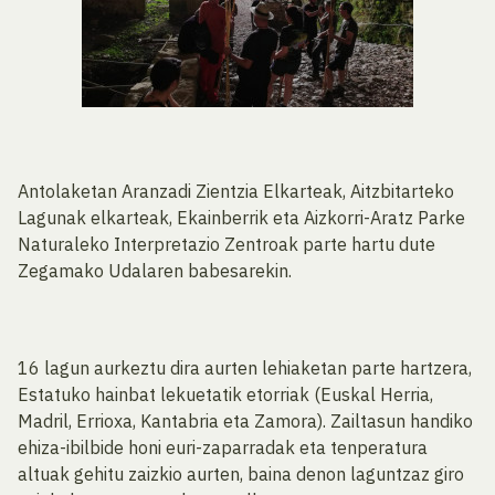
Antolaketan Aranzadi Zientzia Elkarteak, Aitzbitarteko
Lagunak elkarteak, Ekainberrik eta Aizkorri-Aratz Parke
Naturaleko Interpretazio Zentroak parte hartu dute
Zegamako Udalaren babesarekin.
16 lagun aurkeztu dira aurten lehiaketan parte hartzera,
Estatuko hainbat lekuetatik etorriak (Euskal Herria,
Madril, Errioxa, Kantabria eta Zamora). Zailtasun handiko
ehiza-ibilbide honi euri-zaparradak eta tenperatura
altuak gehitu zaizkio aurten, baina denon laguntzaz giro