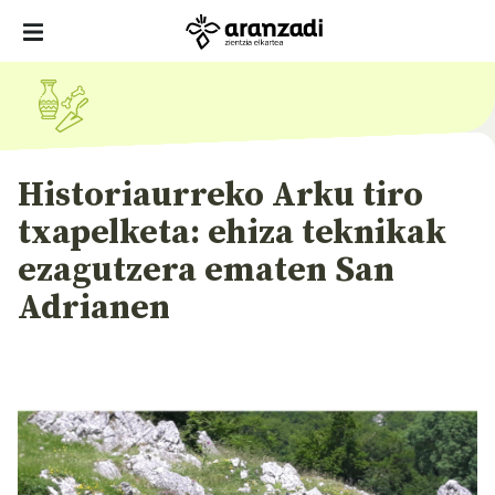
Historiaurreko Arku tiro
txapelketa: ehiza teknikak
ezagutzera ematen San
Adrianen