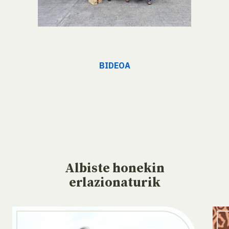
BIDEOA
Albiste
honekin
erlazionaturik