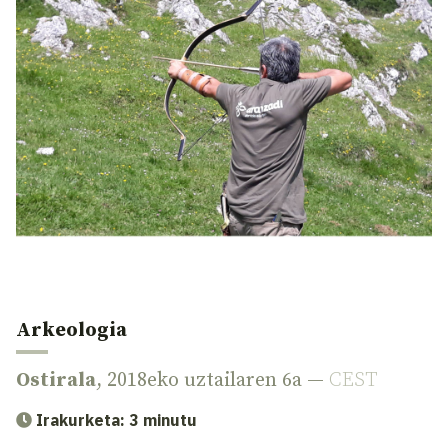
Arkeologia
Ostirala
, 2018eko uztailaren 6a —
CEST
Irakurketa: 3 minutu