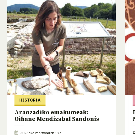
HISTORIA
Aranzadiko emakumeak:
Oihane Mendizabal Sandonís
2023eko martxoaren 17a
C