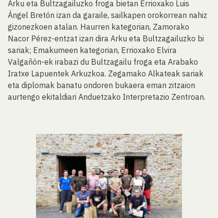
Arku eta Bultzagailuzko froga bietan Errioxako Luis
Ángel Bretón izan da garaile, sailkapen orokorrean nahiz
gizonezkoen atalan. Haurren kategorian, Zamorako
Nacor Pérez-entzat izan dira Arku eta Bultzagailuzko bi
sariak; Emakumeen kategorian, Errioxako Elvira
Valgañón-ek irabazi du Bultzagailu froga eta Arabako
Iratxe Lapuentek Arkuzkoa. Zegamako Alkateak sariak
eta diplomak banatu ondoren bukaera eman zitzaion
aurtengo ekitaldiari Anduetzako Interpretazio Zentroan.