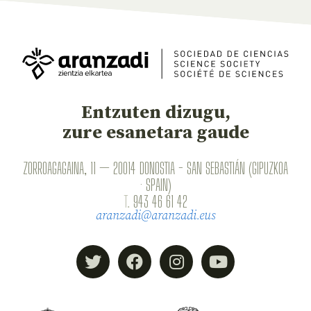
Entzuten dizugu,
zure esanetara gaude
ZORROAGAGAINA, 11 — 20014 DONOSTIA - SAN SEBASTIÁN (GIPUZKOA
· SPAIN)
T.
943 46 61 42
aranzadi@aranzadi.eus