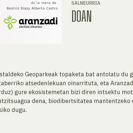
SALNEURRIA
DOAN
staldeko Geoparkeak topaketa bat antolatu du g
taberriko atsedenlekuan oinarrituta, eta Aranzadi
rduz) gure ekosistemetan bizi diren intsektu mo
antzitsuagoa dena, biodibertsitatea mantentzeko 
siko dugu.