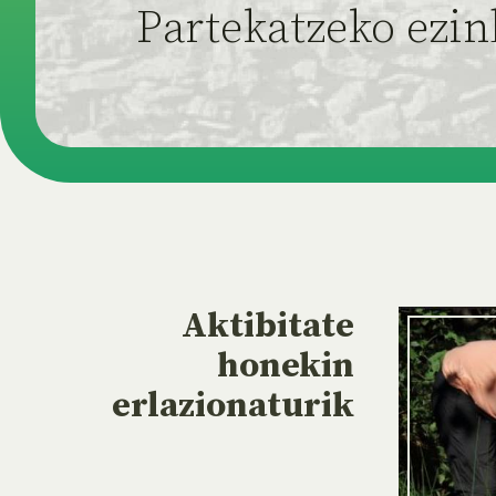
Partekatzeko ezin
Aktibitate
honekin
erlazionaturik