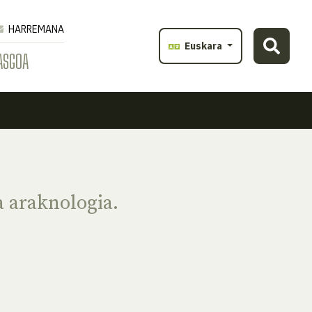
HARREMANA
Euskara
ASGOA
 araknologia.