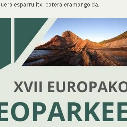
uera esparru itxi batera eramango da.