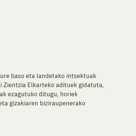
ure baso eta landetako intsektuak
 Zientzia Elkarteko adituek gidatuta,
tak ezagutuko ditugu, horiek
eta gizakiaren biziraupenerako