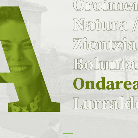
Oroime
Natura
Zientzi
Bolunta
Ondare
Lurrald