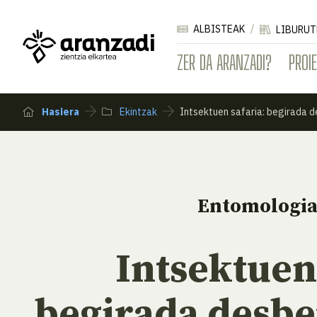
ALBISTEAK
LIBURUT
ZER DA ARANZADI?
PROI
Hasiera
Ekintzak
Intsektuen safaria: begirada d
Entomologi
Intsektuen
begirada desbe