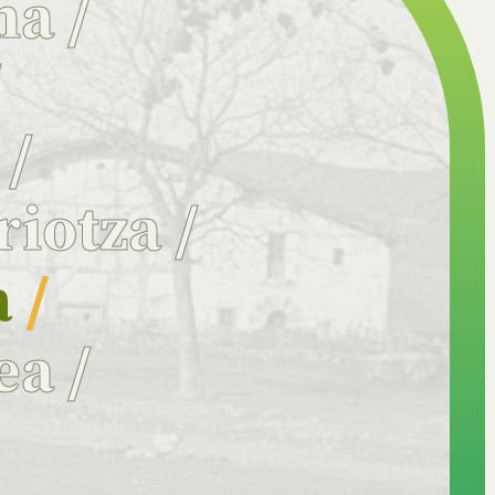
na
/
/
a
/
riotza
/
a
/
ea
/