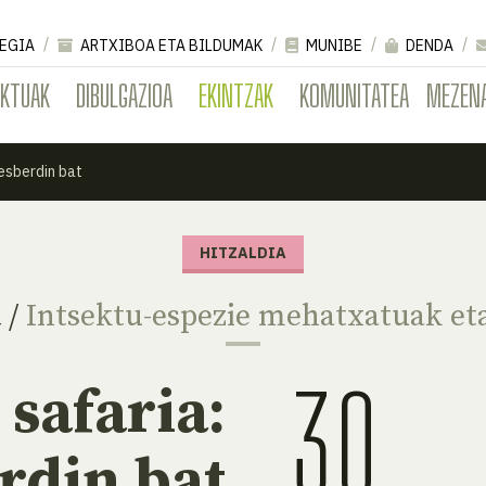
EGIA
ARTXIBOA ETA BILDUMAK
MUNIBE
DENDA
EKTUAK
DIBULGAZIOA
EKINTZAK
KOMUNITATEA
MEZEN
esberdin bat
HITZALDIA
a
/
Intsektu-espezie mehatxatuak eta
30
 safaria:
rdin bat