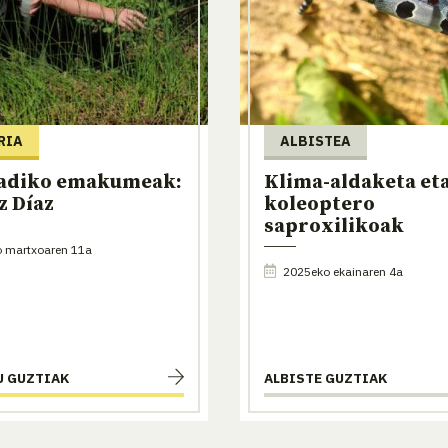
RIA
ALBISTEA
adiko emakumeak:
Klima-aldaketa et
z Díaz
koleoptero
saproxilikoak
 martxoaren 11a
2025eko ekainaren 4a
U GUZTIAK
ALBISTE GUZTIAK