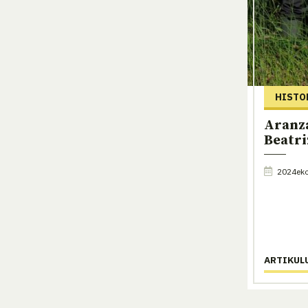
HISTO
Aranz
Beatri
2024eko
ARTIKUL