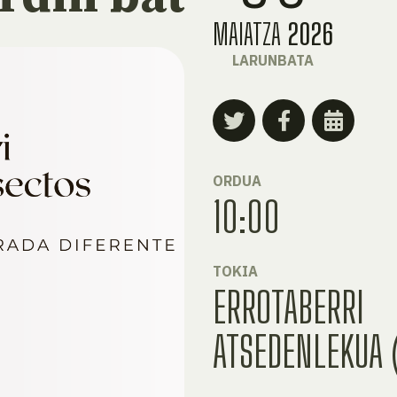
MAIATZA
2026
LARUNBATA
ORDUA
10:00
TOKIA
ERROTABERRI
ATSEDENLEKUA 