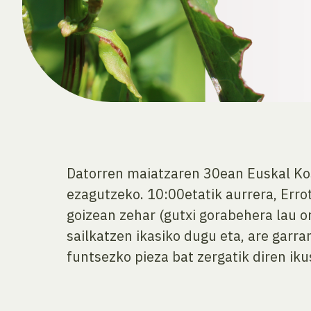
Datorren maiatzaren 30ean Euskal Ko
ezagutzeko. 10:00etatik aurrera, Erro
goizean zehar (gutxi gorabehera lau o
sailkatzen ikasiko dugu eta, are garr
funtsezko pieza bat zergatik diren iku