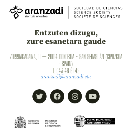
Entzuten dizugu,
zure esanetara gaude
ZORROAGAGAINA, 11 — 20014 DONOSTIA - SAN SEBASTIÁN (GIPUZKOA
· SPAIN)
T.
943 46 61 42
aranzadi@aranzadi.eus