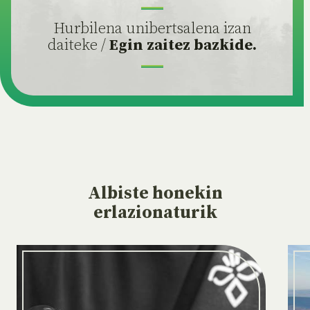
Hurbilena unibertsalena izan
daiteke /
Egin zaitez bazkide.
Albiste
honekin
erlazionaturik