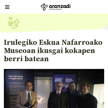
Irulegiko Eskua Nafarroako
Museoan ikusgai kokapen
berri batean