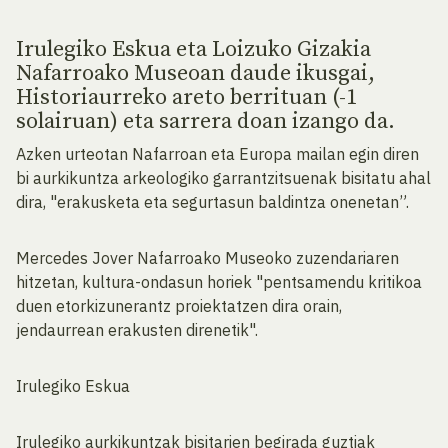
Irulegiko Eskua eta Loizuko Gizakia
Nafarroako Museoan daude ikusgai,
Historiaurreko areto berrituan (-1
solairuan) eta sarrera doan izango da.
Azken urteotan Nafarroan eta Europa mailan egin diren
bi aurkikuntza arkeologiko garrantzitsuenak bisitatu ahal
dira, "erakusketa eta segurtasun baldintza onenetan”.
Mercedes Jover Nafarroako Museoko zuzendariaren
hitzetan, kultura-ondasun horiek "pentsamendu kritikoa
duen etorkizunerantz proiektatzen dira orain,
jendaurrean erakusten direnetik".
Irulegiko Eskua
Irulegiko aurkikuntzak bisitarien begirada guztiak