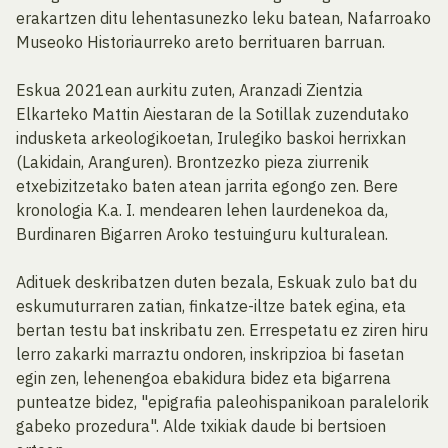
erakartzen ditu lehentasunezko leku batean, Nafarroako
Museoko Historiaurreko areto berrituaren barruan.
Eskua 2021ean aurkitu zuten, Aranzadi Zientzia
Elkarteko Mattin Aiestaran de la Sotillak zuzendutako
indusketa arkeologikoetan, Irulegiko baskoi herrixkan
(Lakidain, Aranguren). Brontzezko pieza ziurrenik
etxebizitzetako baten atean jarrita egongo zen. Bere
kronologia K.a. I. mendearen lehen laurdenekoa da,
Burdinaren Bigarren Aroko testuinguru kulturalean.
Adituek deskribatzen duten bezala, Eskuak zulo bat du
eskumuturraren zatian, finkatze-iltze batek egina, eta
bertan testu bat inskribatu zen. Errespetatu ez ziren hiru
lerro zakarki marraztu ondoren, inskripzioa bi fasetan
egin zen, lehenengoa ebakidura bidez eta bigarrena
punteatze bidez, "epigrafia paleohispanikoan paralelorik
gabeko prozedura". Alde txikiak daude bi bertsioen