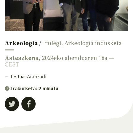
Arkeologia
/
Irulegi
,
Arkeologia indusketa
Asteazkena
, 2024eko abenduaren 18a —
CEST
— Testua:
Aranzadi
Irakurketa: 2 minutu