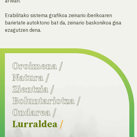
artean.
Erabilitako sistema grafikoa zeinario iberikoaren
barietate autoktono bat da, zeinario baskonikoa gisa
ezagutzen dena.
Oroimena
/
Natura
/
Zientzia
/
Boluntariotza
/
Ondarea
/
Lurraldea
/