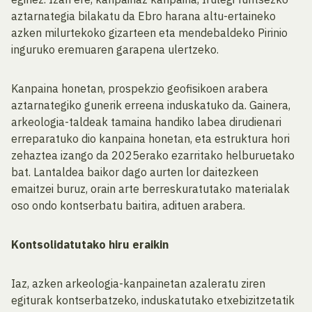
aztarnategia bilakatu da Ebro harana altu-ertaineko
azken milurtekoko gizarteen eta mendebaldeko Pirinio
inguruko eremuaren garapena ulertzeko.
Kanpaina honetan, prospekzio geofisikoen arabera
aztarnategiko gunerik erreena induskatuko da. Gainera,
arkeologia-taldeak tamaina handiko labea dirudienari
erreparatuko dio kanpaina honetan, eta estruktura hori
zehaztea izango da 2025erako ezarritako helburuetako
bat. Lantaldea baikor dago aurten lor daitezkeen
emaitzei buruz, orain arte berreskuratutako materialak
oso ondo kontserbatu baitira, adituen arabera.
Kontsolidatutako hiru eraikin
Iaz, azken arkeologia-kanpainetan azaleratu ziren
egiturak kontserbatzeko, induskatutako etxebizitzetatik