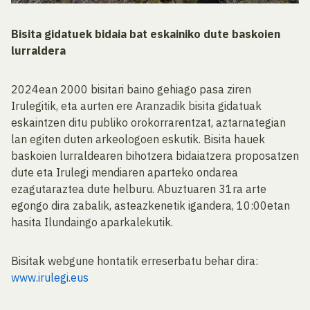
Bisita gidatuek bidaia bat eskainiko dute baskoien
lurraldera
2024ean 2000 bisitari baino gehiago pasa ziren
Irulegitik, eta aurten ere Aranzadik bisita gidatuak
eskaintzen ditu publiko orokorrarentzat, aztarnategian
lan egiten duten arkeologoen eskutik. Bisita hauek
baskoien lurraldearen bihotzera bidaiatzera proposatzen
dute eta Irulegi mendiaren aparteko ondarea
ezagutaraztea dute helburu. Abuztuaren 31ra arte
egongo dira zabalik, asteazkenetik igandera, 10:00etan
hasita Ilundaingo aparkalekutik.
Bisitak webgune hontatik erreserbatu behar dira:
www.irulegi.eus