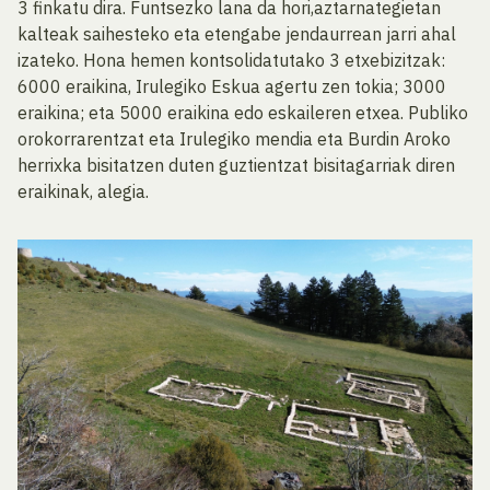
3 finkatu dira. Funtsezko lana da hori,aztarnategietan
kalteak saihesteko eta etengabe jendaurrean jarri ahal
izateko. Hona hemen kontsolidatutako 3 etxebizitzak:
6000 eraikina, Irulegiko Eskua agertu zen tokia; 3000
eraikina; eta 5000 eraikina edo eskaileren etxea. Publiko
orokorrarentzat eta Irulegiko mendia eta Burdin Aroko
herrixka bisitatzen duten guztientzat bisitagarriak diren
eraikinak, alegia.