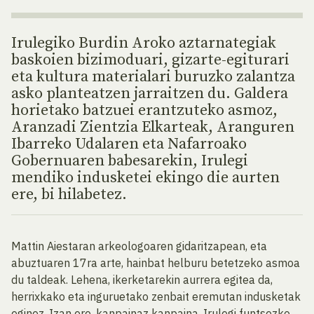
Irulegiko Burdin Aroko aztarnategiak
baskoien bizimoduari, gizarte-egiturari
eta kultura materialari buruzko zalantza
asko planteatzen jarraitzen du. Galdera
horietako batzuei erantzuteko asmoz,
Aranzadi Zientzia Elkarteak, Aranguren
Ibarreko Udalaren eta Nafarroako
Gobernuaren babesarekin, Irulegi
mendiko indusketei ekingo die aurten
ere, bi hilabetez.
Mattin Aiestaran arkeologoaren gidaritzapean, eta
abuztuaren 17ra arte, hainbat helburu betetzeko asmoa
du taldeak. Lehena, ikerketarekin aurrera egitea da,
herrixkako eta inguruetako zenbait eremutan indusketak
eginez. Izan ere, kanpainaz kanpaina, Irulegi funtsezko