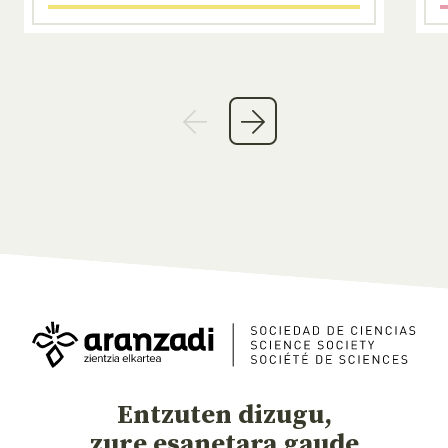
Entzuten dizugu,
zure esanetara gaude