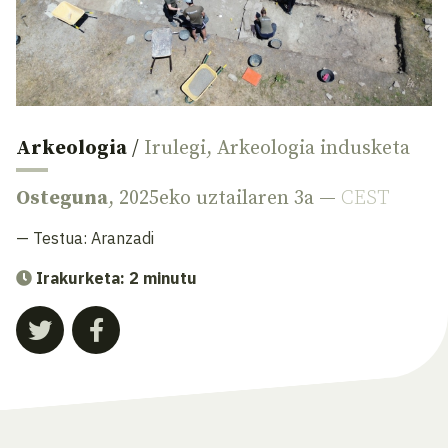
Arkeologia
/
Irulegi
,
Arkeologia indusketa
Osteguna
, 2025eko uztailaren 3a —
CEST
— Testua:
Aranzadi
Irakurketa: 2 minutu