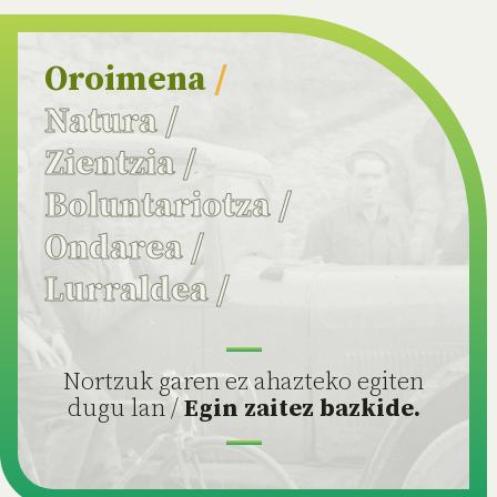
Oroimena
/
Natura
/
Zientzia
/
Boluntariotza
/
Ondarea
/
Lurraldea
/
Nortzuk garen ez ahazteko egiten
dugu lan /
Egin zaitez bazkide.