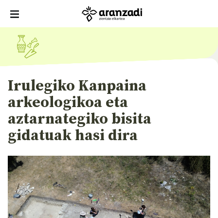
Irulegiko Kanpaina
arkeologikoa eta
aztarnategiko bisita
gidatuak hasi dira