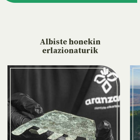
Albiste
honekin
erlazionaturik