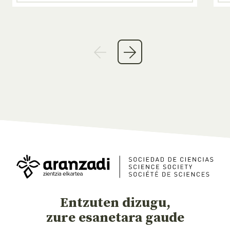
Entzuten dizugu,
zure esanetara gaude