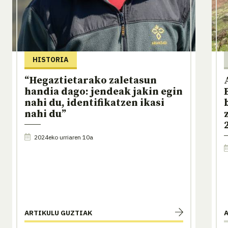
HISTORIA
“Hegaztietarako zaletasun
handia dago: jendeak jakin egin
nahi du, identifikatzen ikasi
nahi du”
2024eko urriaren 10a
ARTIKULU GUZTIAK