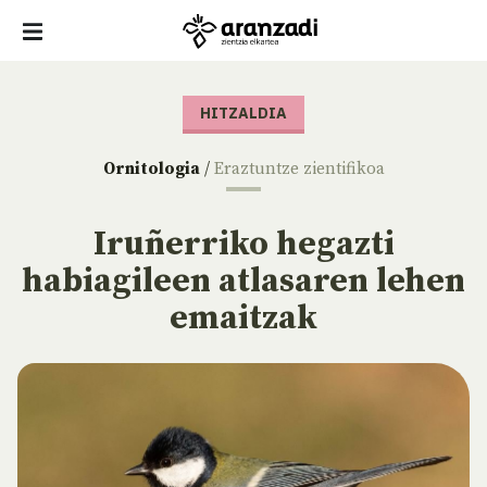
HITZALDIA
Ornitologia
/
Eraztuntze zientifikoa
Iruñerriko hegazti
habiagileen atlasaren lehen
emaitzak