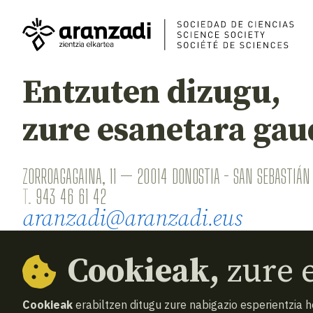
Entzuten dizugu,
zure esanetara gau
ZORROAGAGAINA, 11 — 20014 DONOSTIA - SAN SEBASTIÁN 
T.
943 46 61 42
aranzadi@aranzadi.eus
Cookieak,
zure e
Cookieak
erabiltzen ditugu zure nabigazio esperientzia 