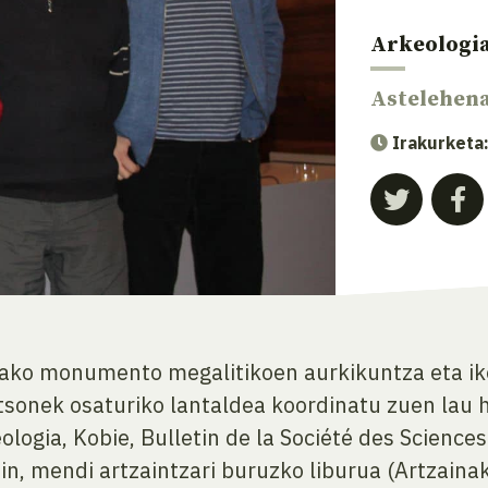
Arkeologi
Astelehen
Irakurketa
ako monumento megalitikoen aurkikuntza eta ike
ertsonek osaturiko lantaldea koordinatu zuen la
logia, Kobie, Bulletin de la Société des Science
ain, mendi artzaintzari buruzko liburua (Artzain