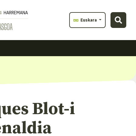
HARREMANA
Euskara
ASGOA
ues Blot-i
naldia