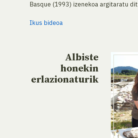
Basque (1993) izenekoa argitaratu dit
Ikus bideoa
Albiste
honekin
erlazionaturik