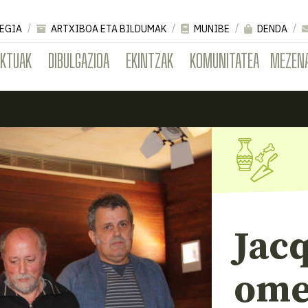
EGIA
ARTXIBOA ETA BILDUMAK
MUNIBE
DENDA
EKTUAK
DIBULGAZIOA
EKINTZAK
KOMUNITATEA
MEZEN
Jacq
ome