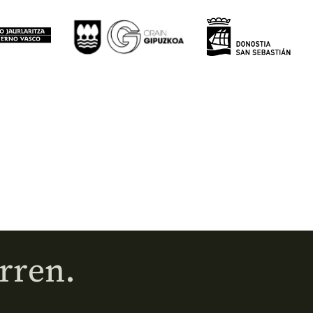
rren.