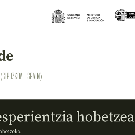
de
(GIPUZKOA · SPAIN)
sperientzia hobetzea
hobetzeko.