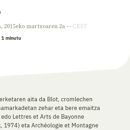
a
a
, 2015eko martxoaren 2a —
CEST
: 1 minutu
rketaren aita da Blot, cromlechen
u hamarkadetan zehar eta bere emaitza
s edo Lettres et Arts de Bayonne
ak, 1974) eta Archéologie et Montagne