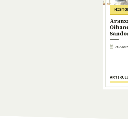
HISTO
Aranz
Oihan
Sando
2023eko
ARTIKUL