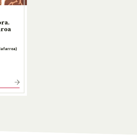
ora.
aroa
Nafarroa)