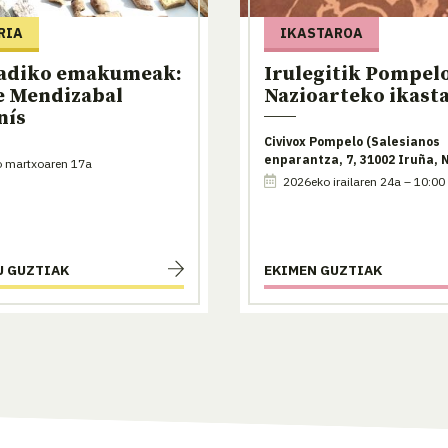
RIA
IKASTAROA
adiko emakumeak:
Irulegitik Pompel
e Mendizabal
Nazioarteko ikast
nís
Civivox Pompelo (Salesianos
enparantza, 7, 31002 Iruña, 
 martxoaren 17a
2026eko irailaren 24a – 10:00
U GUZTIAK
EKIMEN GUZTIAK