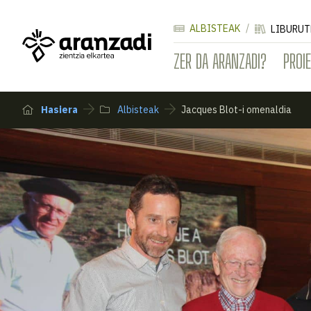
ALBISTEAK
LIBURUT
ZER DA ARANZADI?
PROI
Hasiera
Albisteak
Jacques Blot-i omenaldia