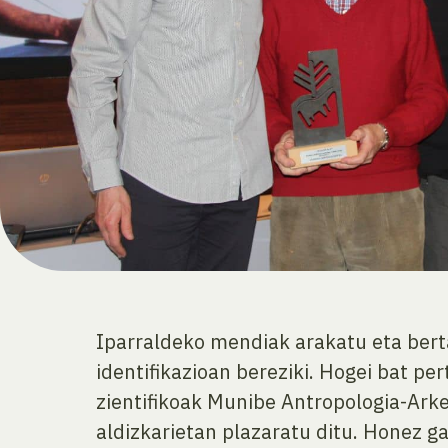
Iparraldeko mendiak arakatu eta bert
identifikazioan bereziki. Hogei bat p
zientifikoak Munibe Antropologia-Arkeo
aldizkarietan plazaratu ditu. Honez g