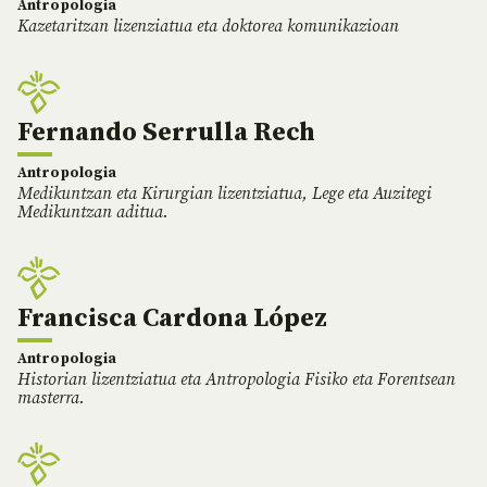
Antropologia
Kazetaritzan lizenziatua eta doktorea komunikazioan
Fernando Serrulla Rech
Antropologia
Medikuntzan eta Kirurgian lizentziatua, Lege eta Auzitegi
Medikuntzan aditua.
Francisca Cardona López
Antropologia
Historian lizentziatua eta Antropologia Fisiko eta Forentsean
masterra.