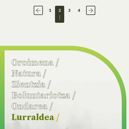
1
2
3
4
Oroimena
/
Natura
/
Zientzia
/
Boluntariotza
/
Ondarea
/
Lurraldea
/