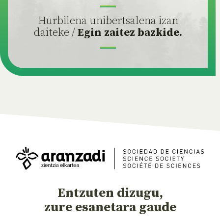
Hurbilena unibertsalena izan
daiteke /
Egin zaitez bazkide.
Entzuten dizugu,
zure esanetara gaude