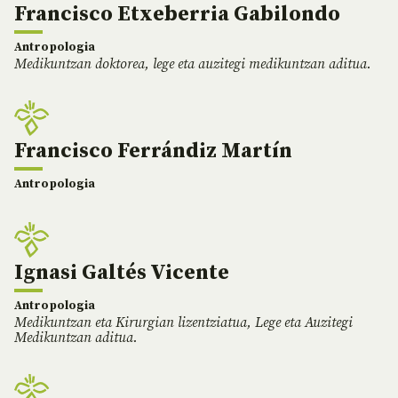
Francisco Etxeberria Gabilondo
Antropologia
Medikuntzan doktorea, lege eta auzitegi medikuntzan aditua.
Francisco Ferrándiz Martín
Antropologia
Ignasi Galtés Vicente
Antropologia
Medikuntzan eta Kirurgian lizentziatua, Lege eta Auzitegi
Medikuntzan aditua.