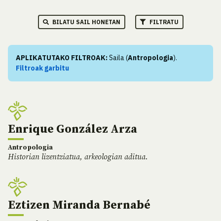
BILATU SAIL HONETAN
FILTRATU
APLIKATUTAKO FILTROAK:
Saila (
Antropologia
).
Filtroak garbitu
Enrique González Arza
Antropologia
Historian lizentziatua, arkeologian aditua.
Eztizen Miranda Bernabé