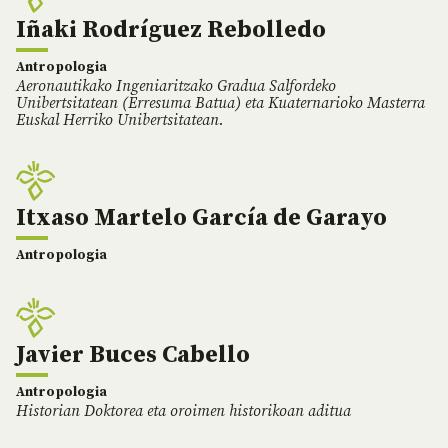
Iñaki Rodríguez Rebolledo
Antropologia
Aeronautikako Ingeniaritzako Gradua Salfordeko
Unibertsitatean (Erresuma Batua) eta Kuaternarioko Masterra
Euskal Herriko Unibertsitatean.
Itxaso Martelo García de Garayo
Antropologia
Javier Buces Cabello
Antropologia
Historian Doktorea eta oroimen historikoan aditua