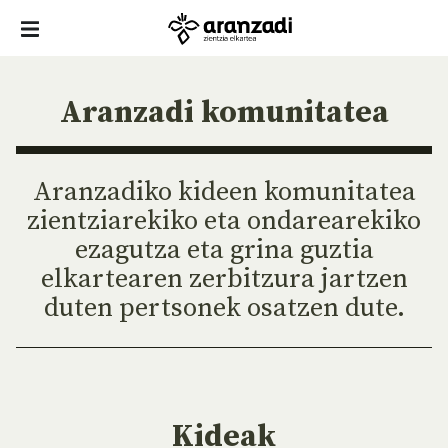
Aranzadi komunitatea
Aranzadiko kideen komunitatea
zientziarekiko eta ondarearekiko
ezagutza eta grina guztia
elkartearen zerbitzura jartzen
duten pertsonek osatzen dute.
Kideak