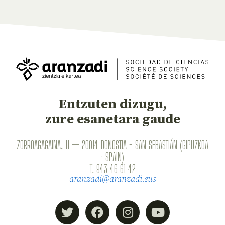
Entzuten dizugu,
zure esanetara gaude
ZORROAGAGAINA, 11 — 20014 DONOSTIA - SAN SEBASTIÁN (GIPUZKOA
· SPAIN)
T.
943 46 61 42
aranzadi@aranzadi.eus