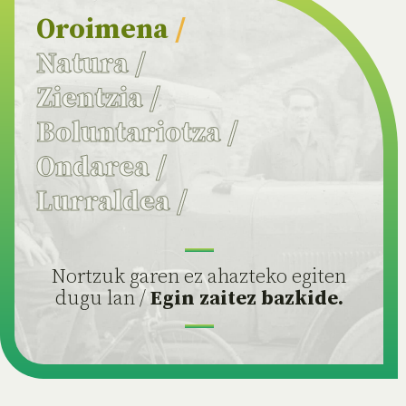
Oroimena
/
Natura
/
Zientzia
/
Boluntariotza
/
Ondarea
/
Lurraldea
/
Nortzuk garen ez ahazteko egiten
dugu lan /
Egin zaitez bazkide.