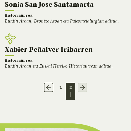
Sonia San Jose Santamarta
Historiaurrea
Burdin Aroan, Brontze Aroan eta Paleometalurgian aditua.
Xabier Peñalver Iribarren
Historiaurrea
Burdin Aroan eta Euskal Herriko Historiaurrean aditua.
1
2