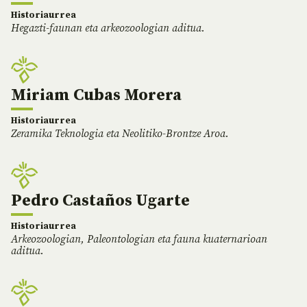
Historiaurrea
Hegazti-faunan eta arkeozoologian aditua.
Miriam Cubas Morera
Historiaurrea
Zeramika Teknologia eta Neolitiko-Brontze Aroa.
Pedro Castaños Ugarte
Historiaurrea
Arkeozoologian, Paleontologian eta fauna kuaternarioan
aditua.