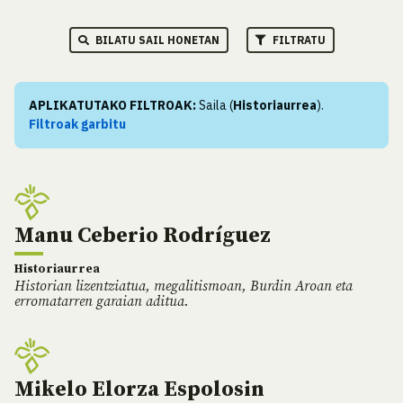
BILATU SAIL HONETAN
FILTRATU
APLIKATUTAKO FILTROAK:
Saila (
Historiaurrea
).
Filtroak garbitu
Manu Ceberio Rodríguez
Historiaurrea
Historian lizentziatua, megalitismoan, Burdin Aroan eta
erromatarren garaian aditua.
Mikelo Elorza Espolosin