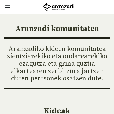
Aranzadi komunitatea
Aranzadiko kideen komunitatea
zientziarekiko eta ondarearekiko
ezagutza eta grina guztia
elkartearen zerbitzura jartzen
duten pertsonek osatzen dute.
Kideak