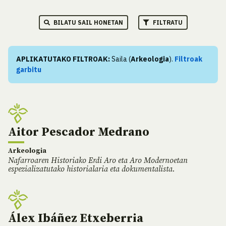
BILATU SAIL HONETAN
FILTRATU
APLIKATUTAKO FILTROAK:
Saila (
Arkeologia
).
Filtroak
garbitu
Aitor Pescador Medrano
Arkeologia
Nafarroaren Historiako Erdi Aro eta Aro Modernoetan
espezializatutako historialaria eta dokumentalista.
Álex Ibáñez Etxeberria