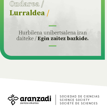
Ondarea
/
Lurraldea
/
Hurbilena unibertsalena izan
daiteke /
Egin zaitez bazkide.