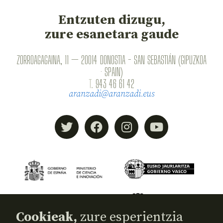
Entzuten dizugu,
zure esanetara gaude
ZORROAGAGAINA, 11 — 20014 DONOSTIA - SAN SEBASTIÁN (GIPUZKOA
· SPAIN)
T.
943 46 61 42
aranzadi@aranzadi.eus
Cookieak,
zure esperientzia