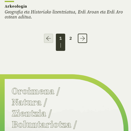
Arkeologia
Geografia eta Historiako lizentziatua, Erdi Aroan eta Erdi Aro
ostean aditua.
1
2
Oroimena
/
Natura
/
Zientzia
/
Boluntariotza
/