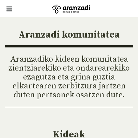
Aranzadi komunitatea
Aranzadiko kideen komunitatea
zientziarekiko eta ondarearekiko
ezagutza eta grina guztia
elkartearen zerbitzura jartzen
duten pertsonek osatzen dute.
Kideak