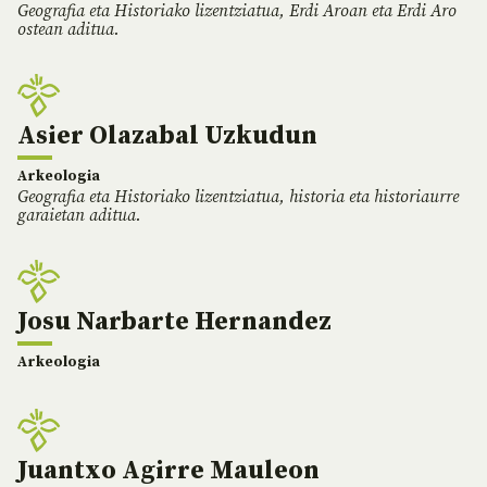
Geografia eta Historiako lizentziatua, Erdi Aroan eta Erdi Aro
ostean aditua.
Asier Olazabal Uzkudun
Arkeologia
Geografia eta Historiako lizentziatua, historia eta historiaurre
garaietan aditua.
Josu Narbarte Hernandez
Arkeologia
Juantxo Agirre Mauleon