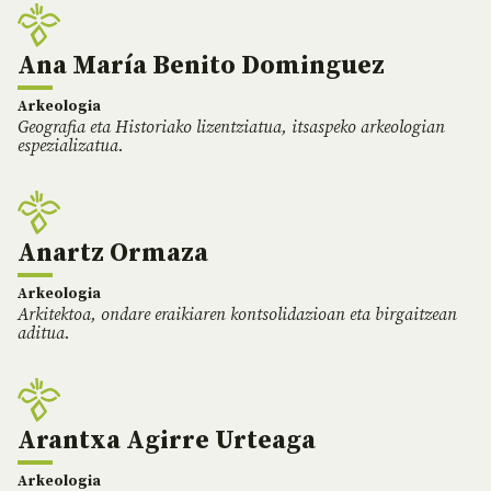
Ana María Benito Dominguez
Arkeologia
Geografia eta Historiako lizentziatua, itsaspeko arkeologian
espezializatua.
Anartz Ormaza
Arkeologia
Arkitektoa, ondare eraikiaren kontsolidazioan eta birgaitzean
aditua.
Arantxa Agirre Urteaga
Arkeologia