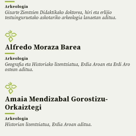
Arkeologia
Gizarte Zientzien Didaktikako doktorea, hiri eta erlijio
testuinguruetako askotariko arkeologia lanaetan aditua.
Alfredo Moraza Barea
Arkeologia
Geografia eta Historiako lizentziatua, Erdia Aroan eta Erdi Aro
ostean aditua.
Amaia Mendizabal Gorostizu-
Orkaiztegi
Arkeologia
Historian lizentziatua, Erdia Aroan aditua.