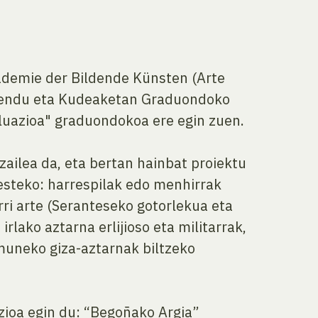
kademie der Bildende Künsten (Arte
amendu eta Kudeaketan Graduondoko
aluazioa" graduondokoa ere egin zuen.
zailea da, eta bertan hainbat proiektu
oesteko: harrespilak edo menhirrak
arri arte (Seranteseko gotorlekua eta
rlako aztarna erlijioso eta militarrak,
omuneko giza-aztarnak biltzeko
zioa egin du: “Begoñako Argia”