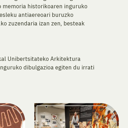
ko memoria historikoaren inguruko
besleku antiaereoari buruzko
ako zuzendaria izan zen, besteak
al Unibertsitateko Arkitektura
inguruko dibulgazioa egiten du irrati