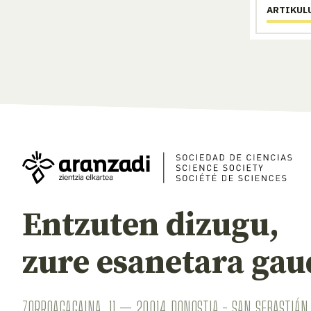
ARTIKUL
Entzuten dizugu,
zure esanetara gau
ZORROAGAGAINA, 11 — 20014 DONOSTIA - SAN SEBASTIÁN 