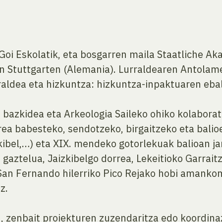
Goi Eskolatik, eta bosgarren maila Staatliche A
en Stuttgarten (Alemania). Lurraldearen Antol
rraldea eta hizkuntza: hizkuntza-inpaktuaren eb
 bazkidea eta Arkeologia Saileko ohiko kolaborat
rea babesteko, sendotzeko, birgaitzeko eta bali
aizkibel,…) eta XIX. mendeko gotorlekuak balioan j
aztelua, Jaizkibelgo dorrea, Lekeitioko Garraitz i
o San Fernando hilerriko Pico Rejako hobi amank
z.
, zenbait proiekturen zuzendaritza edo koordina