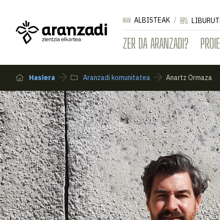
ALBISTEAK
LIBURUT
ZER DA ARANZADI?
PROI
Hasiera
Aranzadi komunitatea
Anartz Ormaza