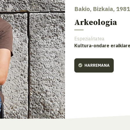
Bakio, Bizkaia, 1981
Arkeologia
Espezialitatea
Kultura-ondare eraikiare
HARREMANA