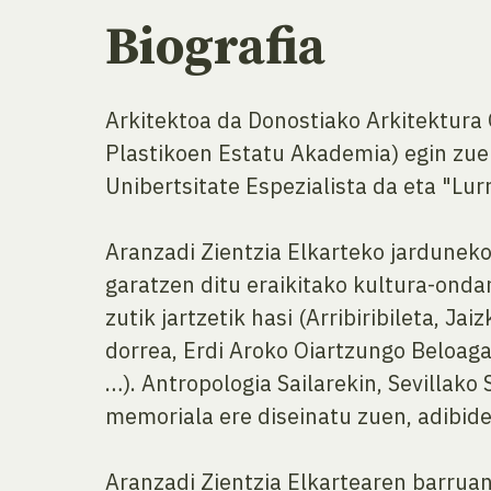
Biografia
Arkitektoa da Donostiako Arkitektura 
Plastikoen Estatu Akademia) egin zu
Unibertsitate Espezialista da eta "Lu
Aranzadi Zientzia Elkarteko jarduneko
garatzen ditu eraikitako kultura-onda
zutik jartzetik hasi (Arribiribileta, J
dorrea, Erdi Aroko Oiartzungo Beloaga g
…). Antropologia Sailarekin, Sevillak
memoriala ere diseinatu zuen, adibide
Aranzadi Zientzia Elkartearen barruan