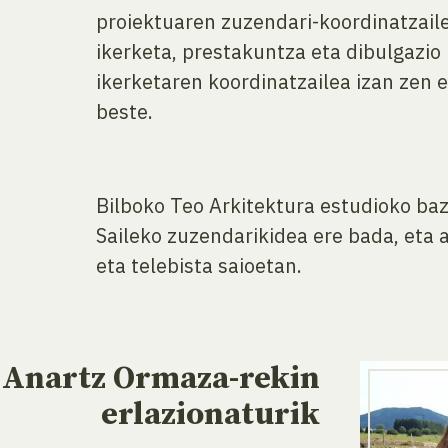
proiektuaren zuzendari-koordinatzail
ikerketa, prestakuntza eta dibulgazio
ikerketaren koordinatzailea izan zen 
beste.
Bilboko Teo Arkitektura estudioko baz
Saileko zuzendarikidea ere bada, eta a
eta telebista saioetan.
Anartz Ormaza-rekin
erlazionaturik