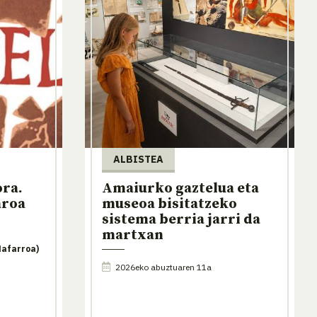
ALBISTEA
ora.
Amaiurko gaztelua eta
aroa
museoa bisitatzeko
sistema berria jarri da
martxan
Nafarroa)
2026eko abuztuaren 11a