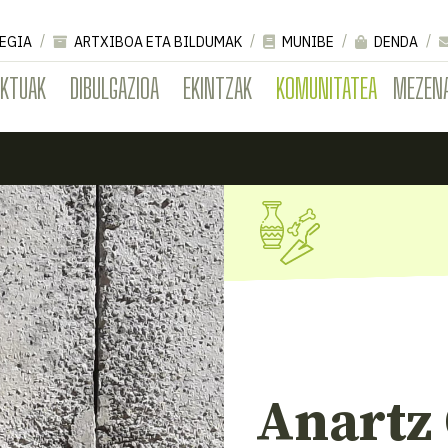
EGIA
ARTXIBOA ETA BILDUMAK
MUNIBE
DENDA
EKTUAK
DIBULGAZIOA
EKINTZAK
KOMUNITATEA
MEZEN
Anartz