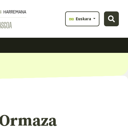
HARREMANA
Euskara
ASGOA
 Ormaza