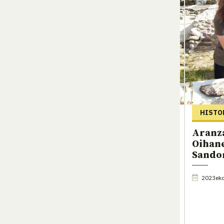
HISTO
Aranz
Oihan
Sando
2023eko