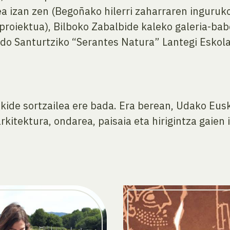
ea izan zen (Begoñako hilerri zaharraren inguru
 proiektua), Bilboko Zabalbide kaleko galeria-ba
edo Santurtziko “Serantes Natura” Lantegi Eskol
kide sortzailea ere bada. Era berean, Udako Eusk
rkitektura, ondarea, paisaia eta hirigintza gaien 