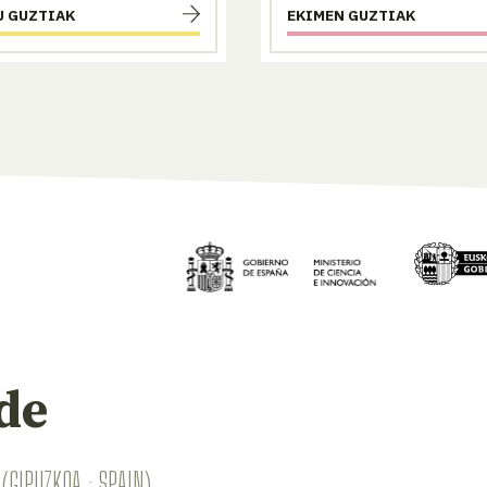
U GUZTIAK
EKIMEN GUZTIAK
de
(GIPUZKOA · SPAIN)