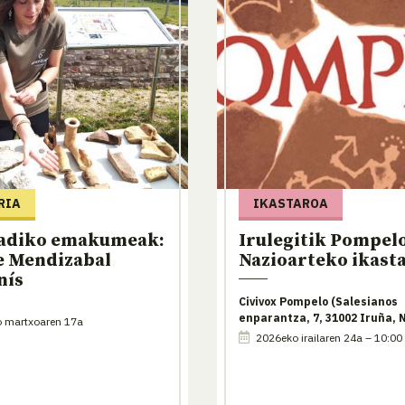
RIA
IKASTAROA
adiko emakumeak:
Irulegitik Pompel
e Mendizabal
Nazioarteko ikast
nís
Civivox Pompelo (Salesianos
enparantza, 7, 31002 Iruña, 
 martxoaren 17a
2026eko irailaren 24a – 10:00