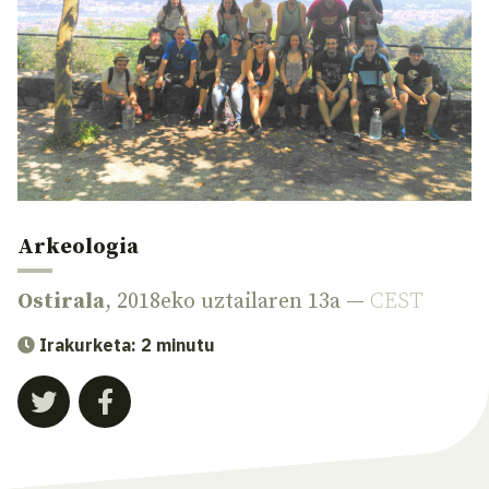
Arkeologia
Ostirala
, 2018eko uztailaren 13a —
CEST
Irakurketa: 2 minutu