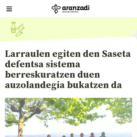
Larraulen egiten den Saseta
defentsa sistema
berreskuratzen duen
auzolandegia bukatzen da