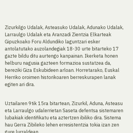
Zizurkilgo Udalak, Asteasuko Udalak, Adunako Udalak,
Larraulgo Udalak eta Aranzadi Zientzia Elkarteak
Gipuzkoako Foru Aldundiko laguntzari esker
antolatutako auzolandegiak 18-30 urte bitarteko 17
gazte bildu ditu aurtengo kanpainan. Ikerketa honen
helburu nagusia gazteen formazioa sustatzea da,
bereziki Giza Eskubideen arloan. Horretarako, Euskal
Herriko oroimen historikoaren berreskurapen lanak
egiten ari dira.
Uztailaren 9tik 15ra bitartean, Zizurkil, Aduna, Asteasu
eta Larraulgo udalerrietan Saseta defentsa sistemaren
lubakiak identifikatu eta aztertzen ibiliko dira. Sistema
hau Gerra Zibileko lehen erresistentzia tokia izan zen
gure lurraldean.