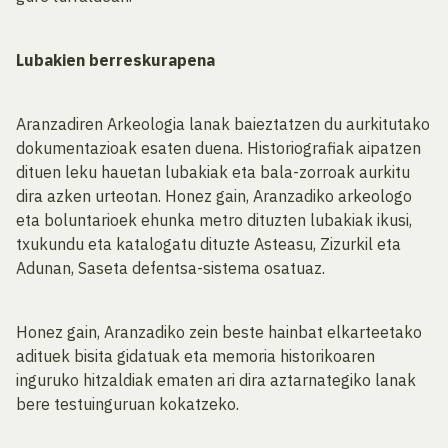
Lubakien berreskurapena
Aranzadiren Arkeologia lanak baieztatzen du aurkitutako
dokumentazioak esaten duena. Historiografiak aipatzen
dituen leku hauetan lubakiak eta bala-zorroak aurkitu
dira azken urteotan. Honez gain, Aranzadiko arkeologo
eta boluntarioek ehunka metro dituzten lubakiak ikusi,
txukundu eta katalogatu dituzte Asteasu, Zizurkil eta
Adunan, Saseta defentsa-sistema osatuaz.
Honez gain, Aranzadiko zein beste hainbat elkarteetako
adituek bisita gidatuak eta memoria historikoaren
inguruko hitzaldiak ematen ari dira aztarnategiko lanak
bere testuinguruan kokatzeko.