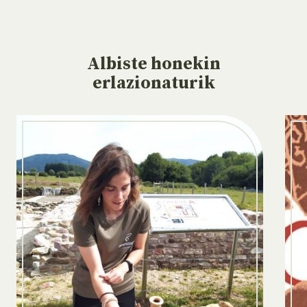
Albiste
honekin
erlazionaturik