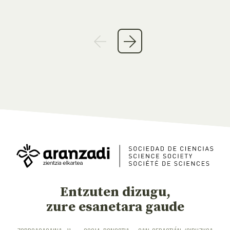
Entzuten dizugu,
zure esanetara gaude