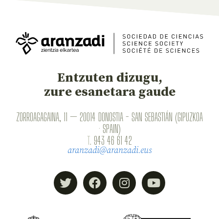
Entzuten dizugu,
zure esanetara gaude
ZORROAGAGAINA, 11 — 20014 DONOSTIA - SAN SEBASTIÁN (GIPUZKOA
· SPAIN)
T.
943 46 61 42
aranzadi@aranzadi.eus