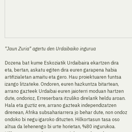
"Jaun Zuria" agertu den Urdaibaiko ingurua
Dozena bat kume Eskoziatik Urdaibaira ekartzen dira
eta, bertan, askatu egiten dira euren garapena habia
artifizialetan amaitu eta gero. Hau proiektuaren funtsa
izango litzateke. Ondoren, euren hazkuntza bitartean,
arrano gazteek Urdaibai euren jaioterri moduan hartzen
dute, ondorioz, Erreserbara itzuliko direlarik heldu aroan.
Hala eta guztiz ere, arrano gazteak independizatzen
direnean, Afrika subsahariarrera jo behar dute, non ondoz
ondoko bi negu igaroko dituzten. Hilkortasun tasa oso
altua da lehenengo bi urte horietan, %80 ingurukoa.