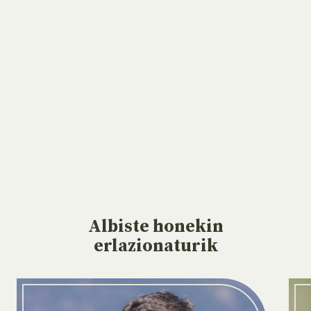
Albiste
honekin
erlazionaturik