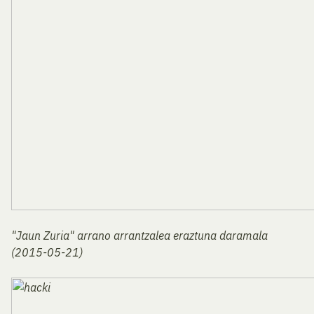
"Jaun Zuria" arrano arrantzalea eraztuna daramala
(2015-05-21)