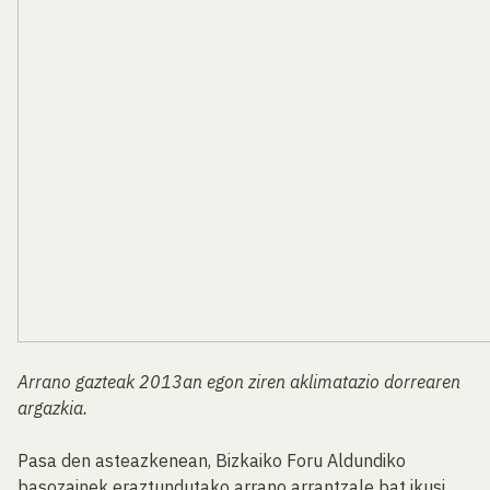
Arrano gazteak 2013an egon ziren aklimatazio dorrearen
argazkia.
Pasa den asteazkenean, Bizkaiko Foru Aldundiko
basozainek eraztundutako arrano arrantzale bat ikusi