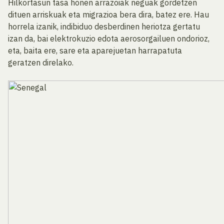
Hilkortasun tasa honen arrazoiak neguak gordetzen
dituen arriskuak eta migrazioa bera dira, batez ere. Hau
horrela izanik, indibiduo desberdinen heriotza gertatu
izan da, bai elektrokuzio edota aerosorgailuen ondorioz,
eta, baita ere, sare eta aparejuetan harrapatuta
geratzen direlako.