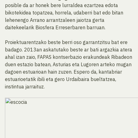
posible da ar honek bere lurraldea ezartzea edota
bikotekidea topatzea, horrela, udaberri bat edo bitan
lehenengo Arrano arrantzaleen jaiotza gerta
daitekeelarik Biosfera Erreserbaren barruan.
Proiektuarentzako beste berri oso garrantzitsu bat ere
badago. 2013an askatutako beste ar bati argazkia atera
ahal izan zaio, FAPAS kontserbazio erakundeak Ribadeon
duen estazio batean, Asturias eta Lugoren arteko mugan
dagoen estuarioan hain zuzen. Espero da, kantabriar
estuarioetatik ibili eta gero Urdaibaira bueltatzea,
instintua jarraituz.