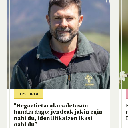
HISTORIA
“Hegaztietarako zaletasun
handia dago: jendeak jakin egin
nahi du, identifikatzen ikasi
nahi du”