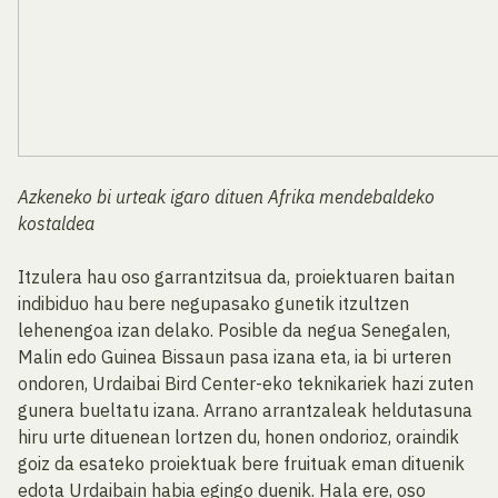
Azkeneko bi urteak igaro dituen Afrika mendebaldeko
kostaldea
Itzulera hau oso garrantzitsua da, proiektuaren baitan
indibiduo hau bere negupasako gunetik itzultzen
lehenengoa izan delako. Posible da negua Senegalen,
Malin edo Guinea Bissaun pasa izana eta, ia bi urteren
ondoren, Urdaibai Bird Center-eko teknikariek hazi zuten
gunera bueltatu izana. Arrano arrantzaleak heldutasuna
hiru urte dituenean lortzen du, honen ondorioz, oraindik
goiz da esateko proiektuak bere fruituak eman dituenik
edota Urdaibain habia egingo duenik. Hala ere, oso