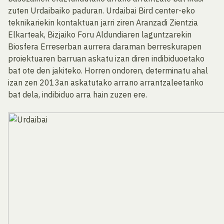
zuten Urdaibaiko paduran. Urdaibai Bird center-eko
teknikariekin kontaktuan jarri ziren Aranzadi Zientzia
Elkarteak, Bizjaiko Foru Aldundiaren laguntzarekin
Biosfera Erreserban aurrera daraman berreskurapen
proiektuaren barruan askatu izan diren indibiduoetako
bat ote den jakiteko. Horren ondoren, determinatu ahal
izan zen 2013an askatutako arrano arrantzaleetariko
bat dela, indibiduo arra hain zuzen ere.