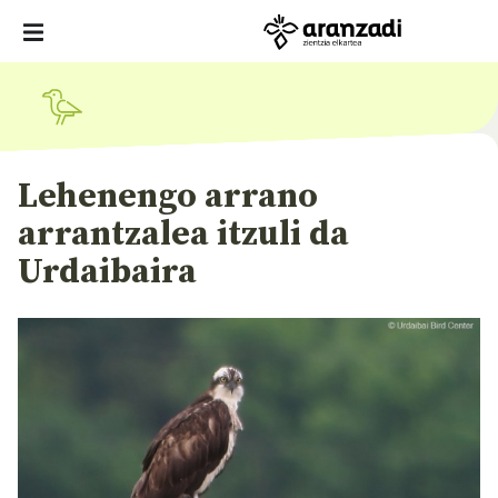
Lehenengo arrano
arrantzalea itzuli da
Urdaibaira