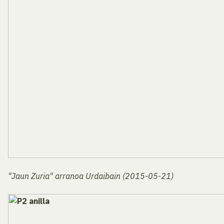
"Jaun Zuria" arranoa Urdaibain
(2015-05-21)