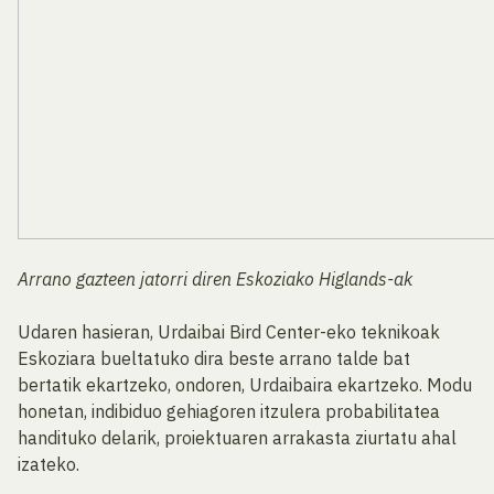
Arrano gazteen jatorri diren Eskoziako Higlands-ak
Udaren hasieran, Urdaibai Bird Center-eko teknikoak
Eskoziara bueltatuko dira beste arrano talde bat
bertatik ekartzeko, ondoren, Urdaibaira ekartzeko. Modu
honetan, indibiduo gehiagoren itzulera probabilitatea
handituko delarik, proiektuaren arrakasta ziurtatu ahal
izateko.