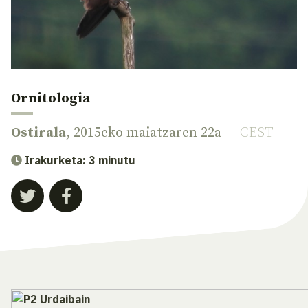
Ornitologia
Ostirala
, 2015eko maiatzaren 22a —
CEST
Irakurketa: 3 minutu