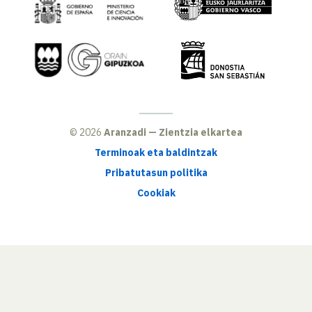
© 2026
Aranzadi — Zientzia elkartea
Terminoak eta baldintzak
Pribatutasun politika
Cookiak