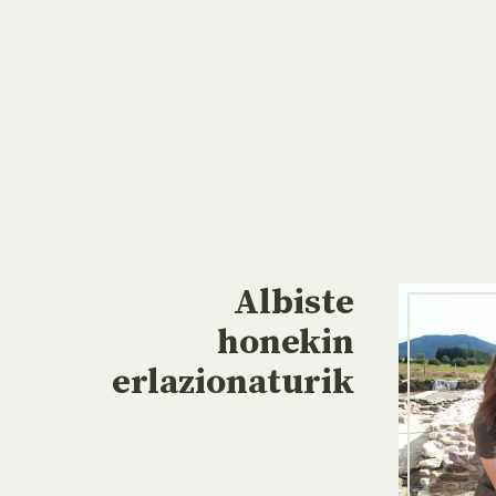
Albiste
honekin
erlazionaturik