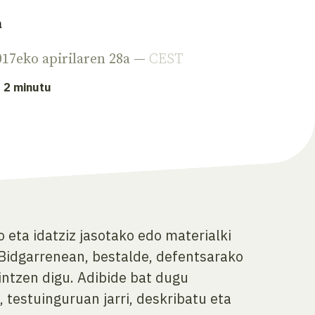
a
017eko apirilaren 28a —
CEST
: 2 minutu
eta idatziz jasotako edo materialki
 Bidgarrenean, bestalde, defentsarako
aintzen digu. Adibide bat dugu
testuinguruan jarri, deskribatu eta