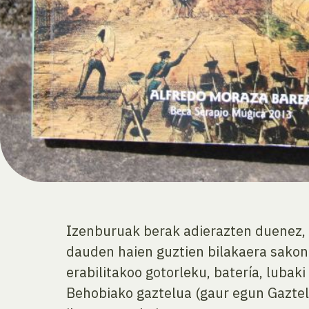
Izenburuak berak adierazten duenez, l
dauden haien guztien bilakaera sakon
erabilitakoo gotorleku, batería, lubak
Behobiako gaztelua (gaur egun Gaztel