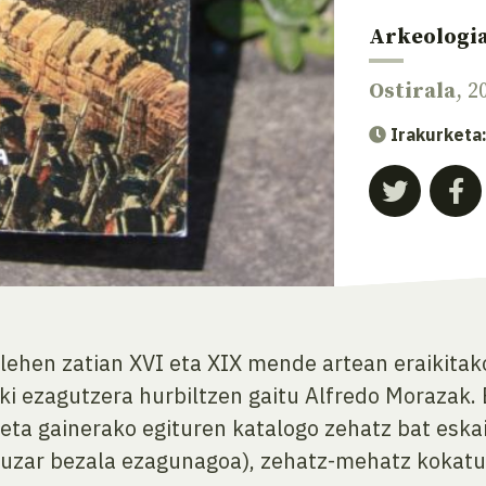
Arkeologi
Ostirala
, 2
Irakurketa
ehen zatian XVI eta XIX mende artean eraikitako 
ki ezagutzera hurbiltzen gaitu Alfredo Morazak.
i eta gainerako egituren katalogo zehatz bat esk
uzar bezala ezagunagoa), zehatz-mehatz kokatu, 