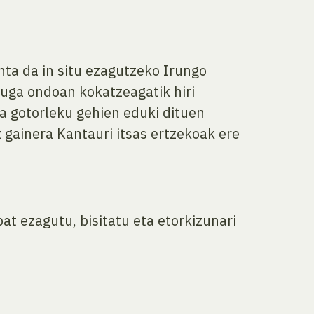
inta da in situ ezagutzeko Irungo
muga ondoan kokatzeagatik hiri
da gotorleku gehien eduki dituen
 gainera Kantauri itsas ertzekoak ere
t ezagutu, bisitatu eta etorkizunari