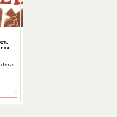
ora.
aroa
Nafarroa)