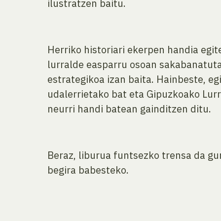
ilustratzen baitu.
Herriko historiari ekerpen handia egit
lurralde easparru osoan sakabanatuta
estrategikoa izan baita. Hainbeste, e
udalerrietako bat eta Gipuzkoako Lurr
neurri handi batean gainditzen ditu.
Beraz, liburua funtsezko trensa da gu
begira babesteko.