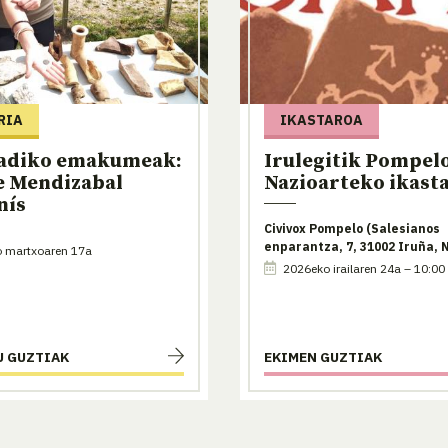
RIA
IKASTAROA
adiko emakumeak:
Irulegitik Pompel
e Mendizabal
Nazioarteko ikast
nís
Civivox Pompelo (Salesianos
enparantza, 7, 31002 Iruña, 
 martxoaren 17a
2026eko irailaren 24a – 10:00
U GUZTIAK
EKIMEN GUZTIAK