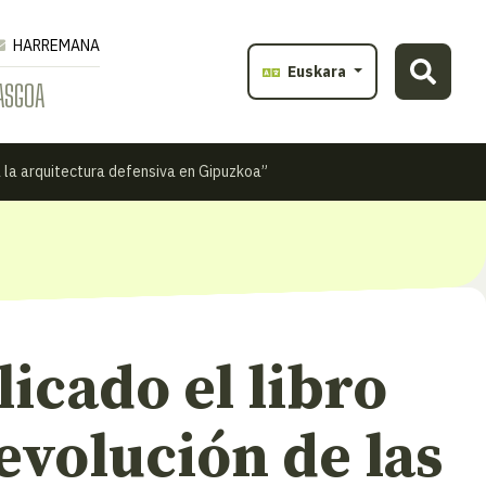
HARREMANA
Euskara
ASGOA
 a la arquitectura defensiva en Gipuzkoa”
icado el libro
evolución de las