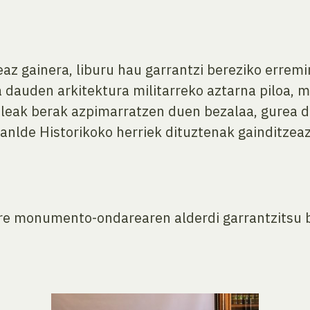
eaz gainera, liburu hau garrantzi bereziko errem
 dauden arkitektura militarreko aztarna piloa, 
gileak berak azpimarratzen duen bezalaa, gurea 
anlde Historikoko herriek dituztenak gainditzeaz
re monumento-ondarearen alderdi garrantzitsu ba