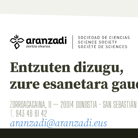
Entzuten dizugu,
zure esanetara gau
ZORROAGAGAINA, 11 — 20014 DONOSTIA - SAN SEBASTIÁN 
T.
943 46 61 42
aranzadi@aranzadi.eus