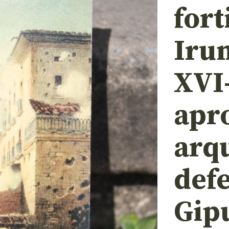
fort
Irun
XVI
apr
arq
def
Gip