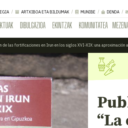
EGIA
ARTXIBOA ETA BILDUMAK
MUNIBE
DENDA
EKTUAK
DIBULGAZIOA
EKINTZAK
KOMUNITATEA
MEZEN
ón de las fortificaciones en Irun en los siglos XVI-XIX: una aproximación
Publ
“La 