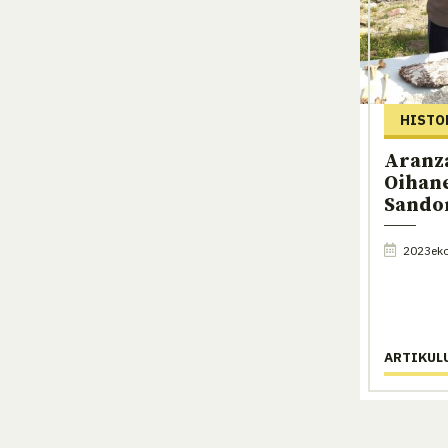
HISTO
Aranz
Oihan
Sando
2023eko
ARTIKUL