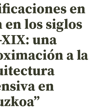
ificaciones en
 en los siglos
-XIX: una
oximación a la
uitectura
ensiva en
uzkoa”