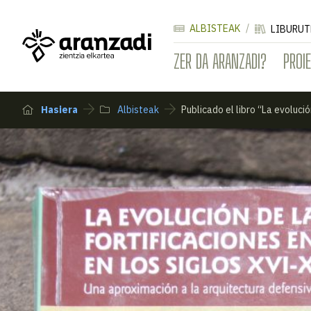
ALBISTEAK
LIBURUT
ZER DA ARANZADI?
PROI
Hasiera
Albisteak
Publicado el libro “La evoluci