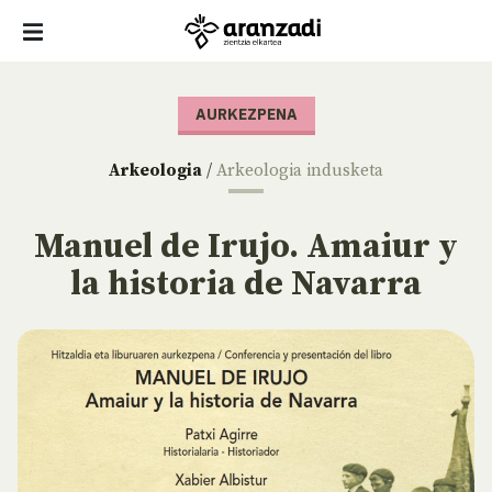
AURKEZPENA
Arkeologia
/
Arkeologia indusketa
Manuel de Irujo. Amaiur y
la historia de Navarra