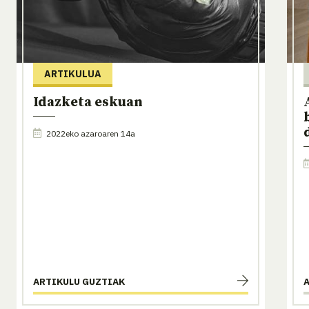
ARTIKULUA
Idazketa eskuan
2022eko azaroaren 14a
ARTIKULU GUZTIAK