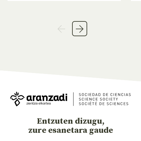
Entzuten dizugu,
zure esanetara gaude