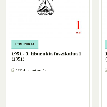
LIBURUKIA
1951 - 3. liburukia faszikulua 1
(1951)
1951eko urtarrilaren 1a