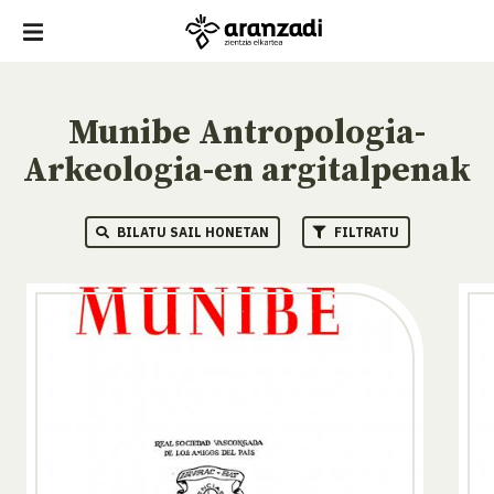
Munibe Antropologia-
Arkeologia-en argitalpenak
BILATU SAIL HONETAN
FILTRATU