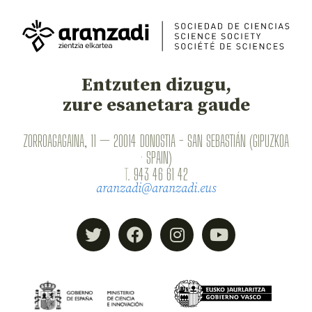
Entzuten dizugu,
zure esanetara gaude
ZORROAGAGAINA, 11 — 20014 DONOSTIA - SAN SEBASTIÁN (GIPUZKOA
· SPAIN)
T.
943 46 61 42
aranzadi@aranzadi.eus