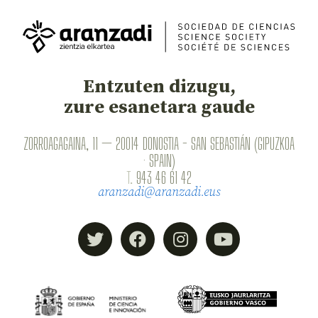
Entzuten dizugu,
zure esanetara gaude
ZORROAGAGAINA, 11 — 20014 DONOSTIA - SAN SEBASTIÁN (GIPUZKOA
· SPAIN)
T.
943 46 61 42
aranzadi@aranzadi.eus