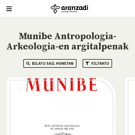
Munibe Antropologia-
Arkeologia-en argitalpenak
BILATU SAIL HONETAN
FILTRATU