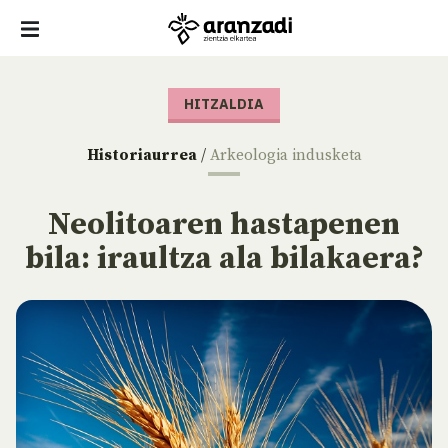
HITZALDIA
Historiaurrea
/
Arkeologia indusketa
Neolitoaren hastapenen
bila: iraultza ala bilakaera?