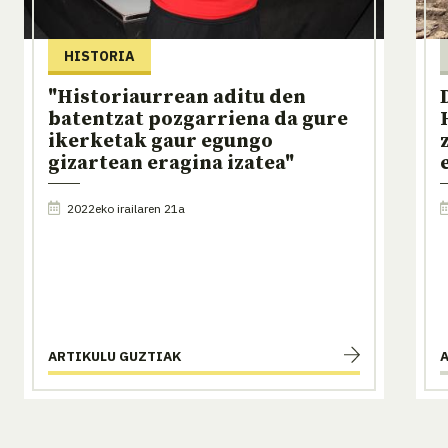
HISTORIA
"Historiaurrean aditu den
batentzat pozgarriena da gure
ikerketak gaur egungo
gizartean eragina izatea"
2022eko irailaren 21a
ARTIKULU GUZTIAK