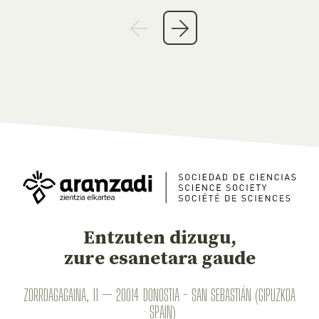
Entzuten dizugu,
zure esanetara gaude
ZORROAGAGAINA, 11 — 20014 DONOSTIA - SAN SEBASTIÁN (GIPUZKOA
· SPAIN)