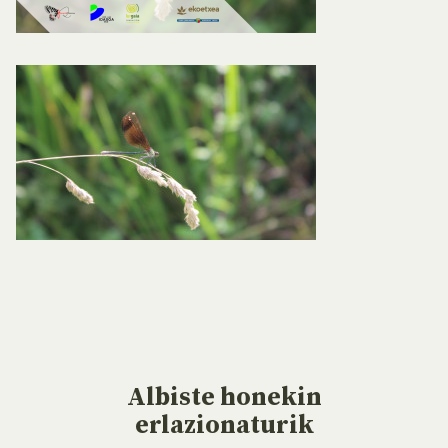
Albiste
honekin
erlazionaturik