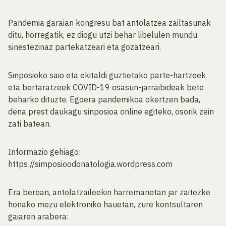
Pandemia garaian kongresu bat antolatzea zailtasunak
ditu, horregatik, ez diogu utzi behar libelulen mundu
sinestezinaz partekatzeari eta gozatzeari.
Sinposioko saio eta ekitaldi guztietako parte-hartzeek
eta bertaratzeek COVID-19 osasun-jarraibideak bete
beharko dituzte. Egoera pandemikoa okertzen bada,
dena prest daukagu sinposioa online egiteko, osorik zein
zati batean.
Informazio gehiago:
https://simposioodonatologia.wordpress.com
Era berean, antolatzaileekin harremanetan jar zaitezke
honako mezu elektroniko hauetan, zure kontsultaren
gaiaren arabera: