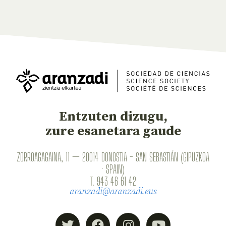
Entzuten dizugu,
zure esanetara gaude
ZORROAGAGAINA, 11 — 20014 DONOSTIA - SAN SEBASTIÁN (GIPUZKOA
· SPAIN)
T.
943 46 61 42
aranzadi@aranzadi.eus