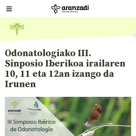
Odonatologiako III.
Sinposio Iberikoa irailaren
10, 11 eta 12an izango da
Irunen