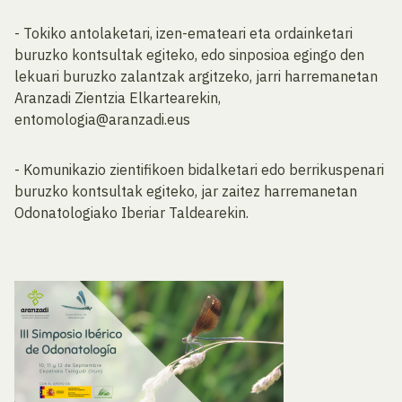
- Tokiko antolaketari, izen-emateari eta ordainketari
buruzko kontsultak egiteko, edo sinposioa egingo den
lekuari buruzko zalantzak argitzeko, jarri harremanetan
Aranzadi Zientzia Elkartearekin,
entomologia@aranzadi.eus
- Komunikazio zientifikoen bidalketari edo berrikuspenari
buruzko kontsultak egiteko, jar zaitez harremanetan
Odonatologiako Iberiar Taldearekin.