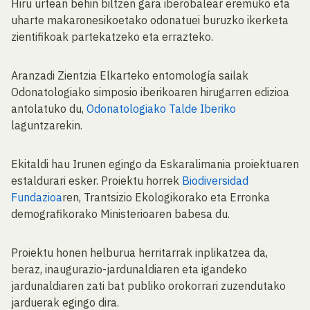
Hiru urtean behin biltzen gara iberobalear eremuko eta
uharte makaronesikoetako odonatuei buruzko ikerketa
zientifikoak partekatzeko eta errazteko.
Aranzadi Zientzia Elkarteko entomología sailak
Odonatologiako simposio iberikoaren hirugarren edizioa
antolatuko du,
Odonatologiako Talde Iberiko
laguntzarekin.
Ekitaldi hau Irunen egingo da Eskaralimania proiektuaren
estaldurari esker. Proiektu horrek
Biodiversidad
Fundazioa
ren, Trantsizio Ekologikorako eta Erronka
demografikorako Ministerioaren babesa du.
Proiektu honen helburua herritarrak inplikatzea da,
beraz, inaugurazio-jardunaldiaren eta igandeko
jardunaldiaren zati bat publiko orokorrari zuzendutako
jarduerak egingo dira.