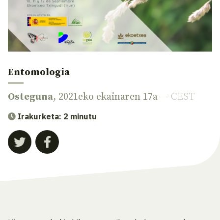
Entomologia
Osteguna
, 2021eko ekainaren 17a —
CEST
Irakurketa: 2 minutu