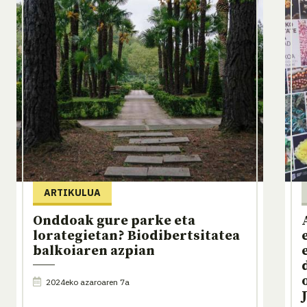
ARTIKULUA
Onddoak gure parke eta
lorategietan? Biodibertsitatea
balkoiaren azpian
2024eko azaroaren 7a