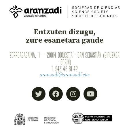
Entzuten dizugu,
zure esanetara gaude
ZORROAGAGAINA, 11 — 20014 DONOSTIA - SAN SEBASTIÁN (GIPUZKOA
· SPAIN)
T.
943 46 61 42
aranzadi@aranzadi.eus