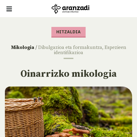
HITZALDIA
Mikologia
/
Dibulgazioa eta formakuntza
,
Espezieen
identifikazioa
Oinarrizko mikologia