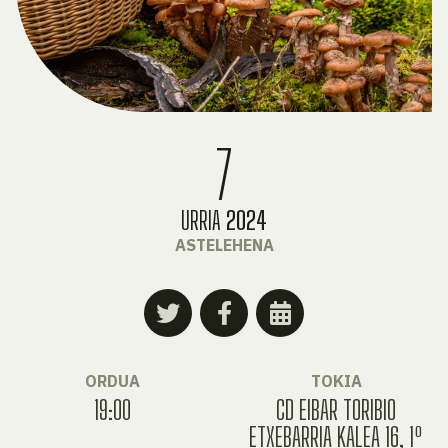
7
URRIA
2024
ASTELEHENA
ORDUA
TOKIA
19:00
CD EIBAR TORIBIO
ETXEBARRIA KALEA 16, 1º