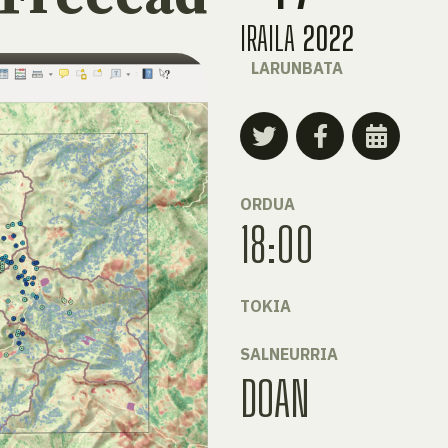
IRAILA
2022
LARUNBATA
ORDUA
18:00
TOKIA
SALNEURRIA
DOAN