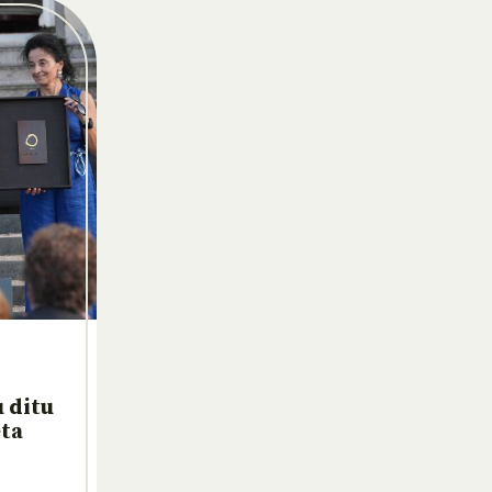
 ditu
eta