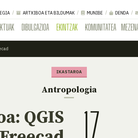
EGIA
ARTXIBOA ETA BILDUMAK
MUNIBE
DENDA
EKTUAK
DIBULGAZIOA
EKINTZAK
KOMUNITATEA
MEZEN
eecad
IKASTAROA
Antropologia
17
oa: QGIS
 Freecad