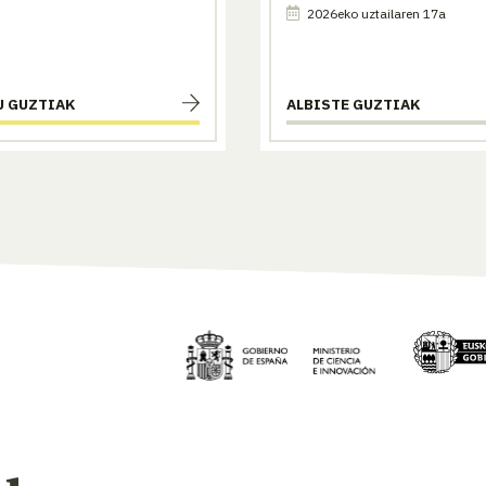
2026eko uztailaren 17a
U GUZTIAK
ALBISTE GUZTIAK