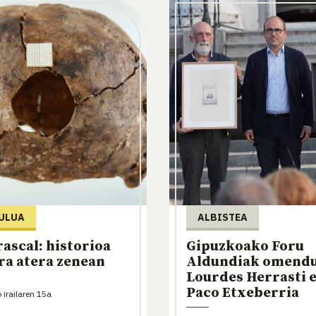
ULUA
ALBISTEA
rascal: historioa
Gipuzkoako Foru
ra atera zenean
Aldundiak omendu
Lourdes Herrasti 
Paco Etxeberria
irailaren 15a