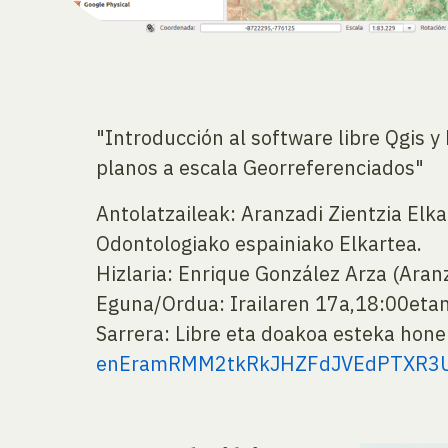
"Introducción al software libre Qgis y
planos a escala Georreferenciados"
Antolatzaileak: Aranzadi Zientzia Elk
Odontologiako espainiako Elkartea.
Hizlaria: Enrique González Arza (Aranz
Eguna/Ordua: Irailaren 17a,18:00eta
Sarrera: Libre eta doakoa esteka hone
enEramRMM2tkRkJHZFdJVEdPTXR3