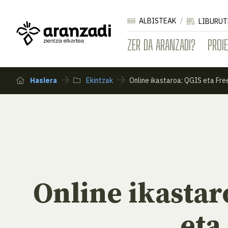
ALBISTEAK
LIBURUT
ZER DA ARANZADI?
PROI
Hasiera
Ekintzak
Online ikastaroa: QGIS eta Fr
Online ikastar
eta