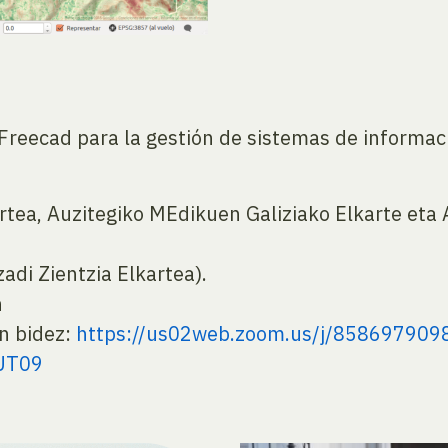
 Freecad para la gestión de sistemas de informaci
artea, Auzitegiko MEdikuen Galiziako Elkarte eta 
adi Zientzia Elkartea).
n
n bidez:
https://us02web.zoom.
us/j/858697909
UT
09