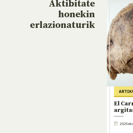
Aktibitate
honekin
erlazionaturik
ARTIK
El Car
argita
2025eko 