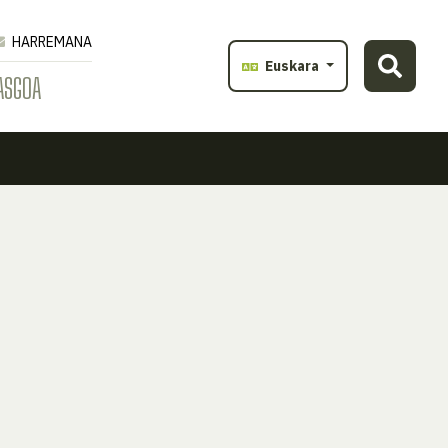
HARREMANA
Euskara
ASGOA