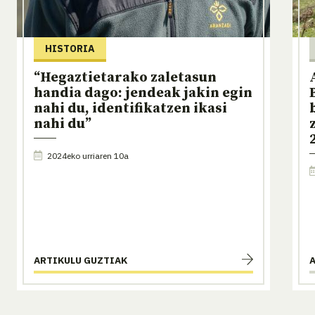
HISTORIA
“Hegaztietarako zaletasun
handia dago: jendeak jakin egin
nahi du, identifikatzen ikasi
nahi du”
2024eko urriaren 10a
ARTIKULU GUZTIAK