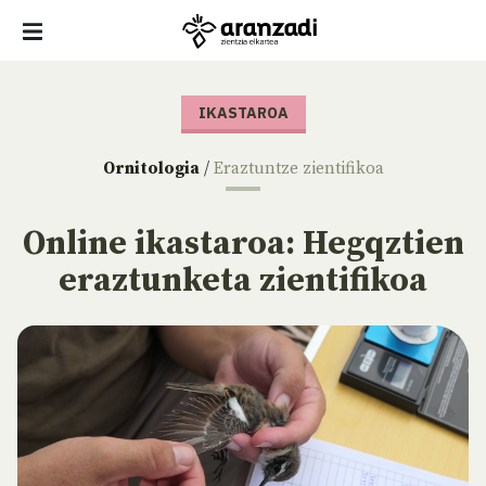
IKASTAROA
Ornitologia
/
Eraztuntze zientifikoa
Online ikastaroa: Hegqztien
eraztunketa zientifikoa