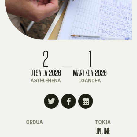
2
1
OTSAILA
2026
MARTXOA
2026
ASTELEHENA
IGANDEA
ORDUA
TOKIA
ONLINE