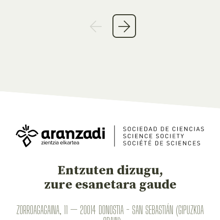
Entzuten dizugu,
zure esanetara gaude
ZORROAGAGAINA, 11 — 20014 DONOSTIA - SAN SEBASTIÁN (GIPUZKOA