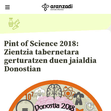
Pint of Science 2018:
Zientzia tabernetara
gerturatzen duen jaialdia
Donostian