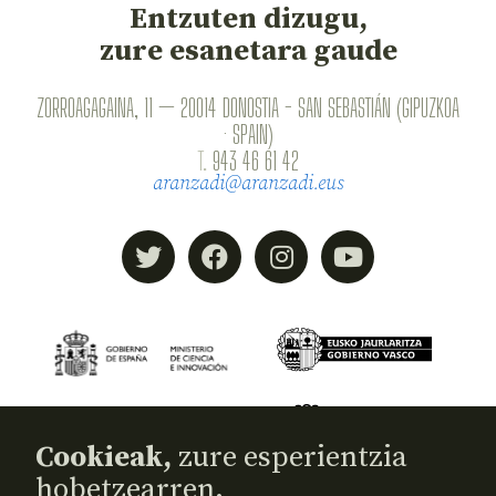
Entzuten dizugu,
zure esanetara gaude
ZORROAGAGAINA, 11 — 20014 DONOSTIA - SAN SEBASTIÁN (GIPUZKOA
· SPAIN)
T.
943 46 61 42
aranzadi@aranzadi.eus
Cookieak,
zure esperientzia
hobetzearren.