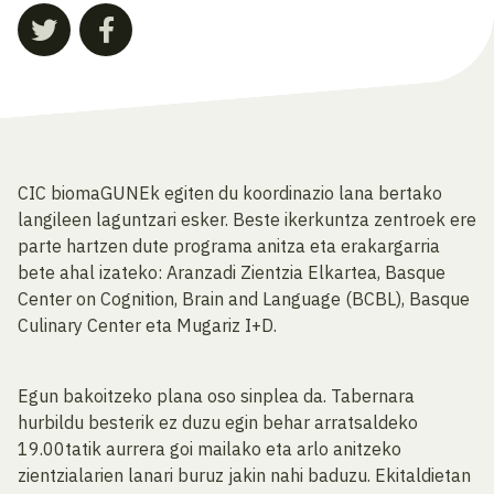
CIC biomaGUNEk egiten du koordinazio lana bertako
langileen laguntzari esker. Beste ikerkuntza zentroek ere
parte hartzen dute programa anitza eta erakargarria
bete ahal izateko: Aranzadi Zientzia Elkartea, Basque
Center on Cognition, Brain and Language (BCBL), Basque
Culinary Center eta Mugariz I+D.
Egun bakoitzeko plana oso sinplea da. Tabernara
hurbildu besterik ez duzu egin behar arratsaldeko
19.00tatik aurrera goi mailako eta arlo anitzeko
zientzialarien lanari buruz jakin nahi baduzu. Ekitaldietan