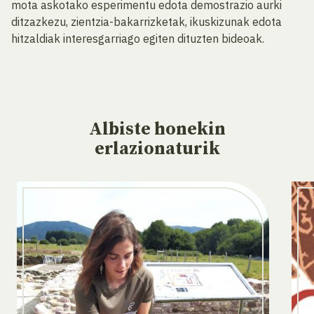
mota askotako esperimentu edota demostrazio aurki
ditzazkezu, zientzia-bakarrizketak, ikuskizunak edota
hitzaldiak interesgarriago egiten dituzten bideoak.
Albiste
honekin
erlazionaturik