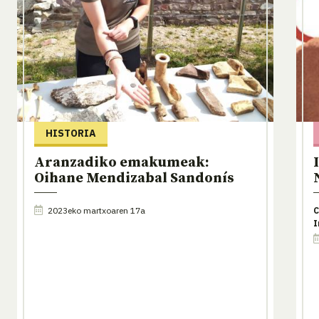
HISTORIA
Aranzadiko emakumeak:
Oihane Mendizabal Sandonís
2023eko martxoaren 17a
C
I