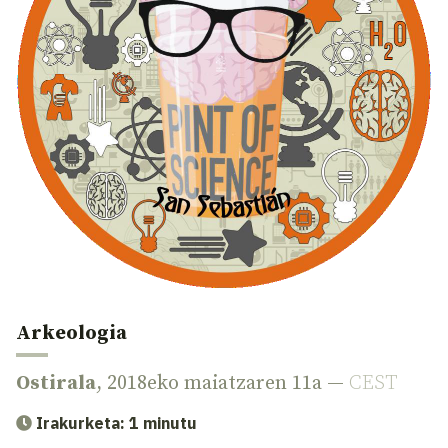
Arkeologia
Ostirala
, 2018eko maiatzaren 11a —
CEST
Irakurketa: 1 minutu