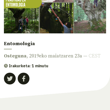
Entomologia
Osteguna
, 2019eko maiatzaren 23a —
CEST
Irakurketa: 1 minutu