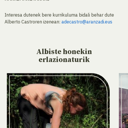
Interesa dutenek bere kurrikuluma bidali behar dute
Alberto Castroren izenean:
adecastro@aranzadi.eus
Albiste
honekin
erlazionaturik