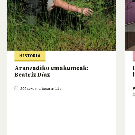
HISTORIA
Aranzadiko emakumeak:
Beatriz Díaz
2024eko martxoaren 11a
P