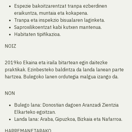
Espezie bakoitzarentzat tranpa ezberdinen
eraikuntza, muntaia eta kokapena.
Tranpa eta inspekzio bisualaren laginketa.
Saproxilikoentzat kabi kutxen mantenua.
Habitaten tipifikazioa.
NOIZ
2019ko Ekaina eta iraila bitartean egin daitezke
praktikak. Ezinbesteko baldintza da landa lanean parte
hartzea. Bulegoko lanen ordutegia malgua izango da.
NON
Bulego lana: Donostian dagoen Aranzadi Zientzia
Elkarteko egoitzan.
Landa lana: Araba, Gipuzkoa, Bizkaia eta Nafarroa.
HARREMANETARAKO