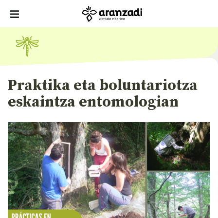
Praktika eta boluntariotza
eskaintza entomologian