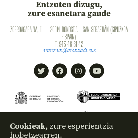
Entzuten dizugu,
zure esanetara gaude
ZORROAGAGAINA, 11 — 20014 DONOSTIA - SAN SEBASTIÁN (GIPUZKOA
· SPAIN)
T.
943 46 61 42
aranzadi@aranzadi.eus
Cookieak,
zure esperientzia
hobetzearren.