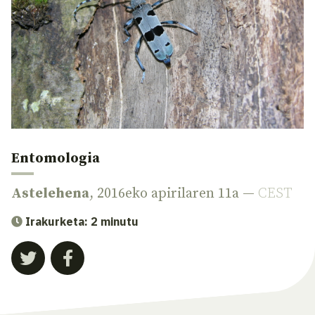
Entomologia
Astelehena
, 2016eko apirilaren 11a —
CEST
Irakurketa: 2 minutu