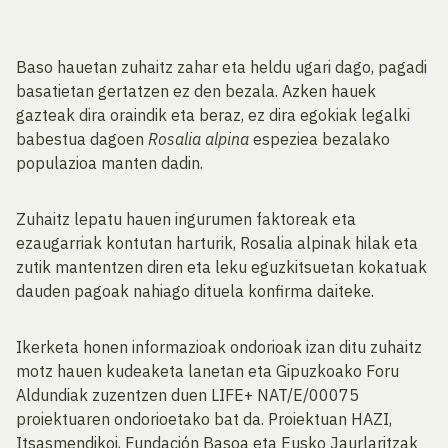
Baso hauetan zuhaitz zahar eta heldu ugari dago, pagadi
basatietan gertatzen ez den bezala. Azken hauek
gazteak dira oraindik eta beraz, ez dira egokiak legalki
babestua dagoen
Rosalia alpina
espeziea bezalako
populazioa manten dadin.
Zuhaitz lepatu hauen ingurumen faktoreak eta
ezaugarriak kontutan harturik, Rosalia alpinak hilak eta
zutik mantentzen diren eta leku eguzkitsuetan kokatuak
dauden pagoak nahiago dituela konfirma daiteke.
Ikerketa honen informazioak ondorioak izan ditu zuhaitz
motz hauen kudeaketa lanetan eta Gipuzkoako Foru
Aldundiak zuzentzen duen LIFE+ NAT/E/00075
proiektuaren ondorioetako bat da. Proiektuan HAZI,
Itsasmendikoi, Fundación Basoa eta Eusko Jaurlaritzak