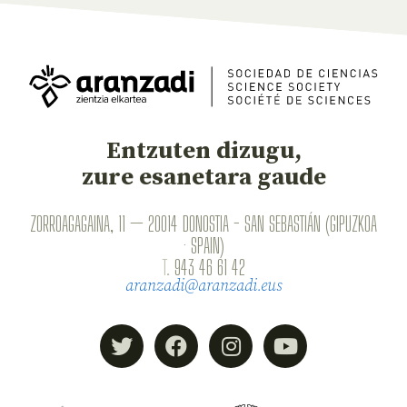
Entzuten dizugu,
zure esanetara gaude
ZORROAGAGAINA, 11 — 20014 DONOSTIA - SAN SEBASTIÁN (GIPUZKOA
· SPAIN)
T.
943 46 61 42
aranzadi@aranzadi.eus