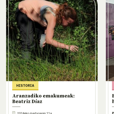
HISTORIA
Aranzadiko emakumeak:
Beatriz Díaz
2024eko martxoaren 11a
P