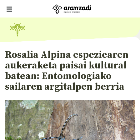
Rosalia Alpina espeziearen
aukeraketa paisai kultural
batean: Entomologiako
sailaren argitalpen berria