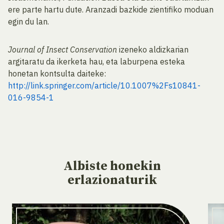
ere parte hartu dute. Aranzadi bazkide zientifiko moduan
egin du lan.
Journal of Insect Conservation
izeneko aldizkarian
argitaratu da ikerketa hau, eta laburpena esteka
honetan kontsulta daiteke:
http://link.springer.com/article/10.1007%2Fs10841-
016-9854-1
Albiste
honekin
erlazionaturik