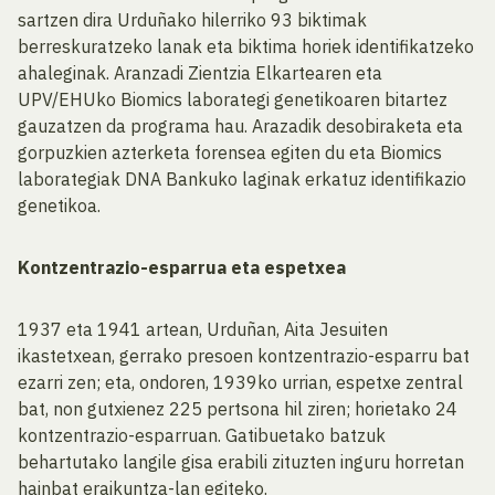
sartzen dira Urduñako hilerriko 93 biktimak
berreskuratzeko lanak eta biktima horiek identifikatzeko
ahaleginak. Aranzadi Zientzia Elkartearen eta
UPV/EHUko Biomics laborategi genetikoaren bitartez
gauzatzen da programa hau. Arazadik desobiraketa eta
gorpuzkien azterketa forensea egiten du eta Biomics
laborategiak DNA Bankuko laginak erkatuz identifikazio
genetikoa.
Kontzentrazio-esparrua eta espetxea
1937 eta 1941 artean, Urduñan, Aita Jesuiten
ikastetxean, gerrako presoen kontzentrazio-esparru bat
ezarri zen; eta, ondoren, 1939ko urrian, espetxe zentral
bat, non gutxienez 225 pertsona hil ziren; horietako 24
kontzentrazio-esparruan. Gatibuetako batzuk
behartutako langile gisa erabili zituzten inguru horretan
hainbat eraikuntza-lan egiteko.