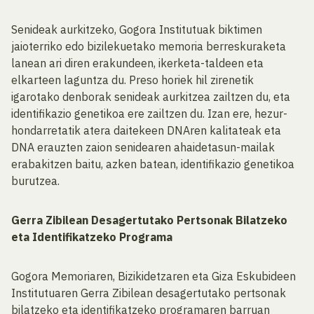
Senideak aurkitzeko, Gogora Institutuak biktimen
jaioterriko edo bizilekuetako memoria berreskuraketa
lanean ari diren erakundeen, ikerketa-taldeen eta
elkarteen laguntza du. Preso horiek hil zirenetik
igarotako denborak senideak aurkitzea zailtzen du, eta
identifikazio genetikoa ere zailtzen du. Izan ere, hezur-
hondarretatik atera daitekeen DNAren kalitateak eta
DNA erauzten zaion senidearen ahaidetasun-mailak
erabakitzen baitu, azken batean, identifikazio genetikoa
burutzea.
Gerra Zibilean Desagertutako Pertsonak Bilatzeko
eta Identifikatzeko Programa
Gogora Memoriaren, Bizikidetzaren eta Giza Eskubideen
Institutuaren Gerra Zibilean desagertutako pertsonak
bilatzeko eta identifikatzeko programaren barruan