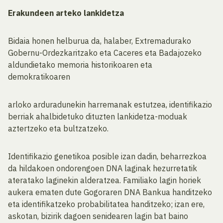
Erakundeen arteko lankidetza
Bidaia honen helburua da, halaber, Extremadurako
Gobernu-Ordezkaritzako eta Caceres eta Badajozeko
aldundietako memoria historikoaren eta
demokratikoaren
arloko arduradunekin harremanak estutzea, identifikazio
berriak ahalbidetuko dituzten lankidetza-moduak
aztertzeko eta bultzatzeko.
Identifikazio genetikoa posible izan dadin, beharrezkoa
da hildakoen ondorengoen DNA laginak hezurretatik
ateratako laginekin alderatzea. Familiako lagin horiek
aukera ematen dute Gogoraren DNA Bankua handitzeko
eta identifikatzeko probabilitatea handitzeko; izan ere,
askotan, bizirik dagoen senidearen lagin bat baino