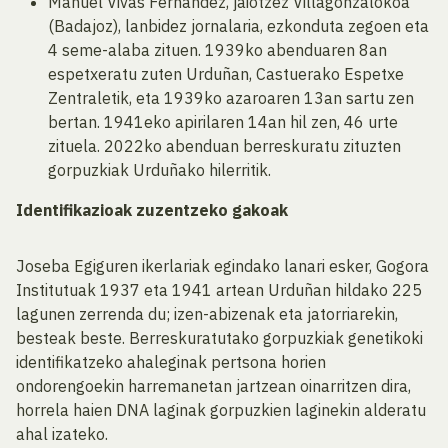
Manuel Vivas Fernández, jaiotzez Villagonzalokoa
(Badajoz), lanbidez jornalaria, ezkonduta zegoen eta
4 seme-alaba zituen. 1939ko abenduaren 8an
espetxeratu zuten Urduñan, Castuerako Espetxe
Zentraletik, eta 1939ko azaroaren 13an sartu zen
bertan. 1941eko apirilaren 14an hil zen, 46 urte
zituela. 2022ko abenduan berreskuratu zituzten
gorpuzkiak Urduñako hilerritik.
Identifikazioak zuzentzeko gakoak
Joseba Egiguren ikerlariak egindako lanari esker, Gogora
Institutuak 1937 eta 1941 artean Urduñan hildako 225
lagunen zerrenda du; izen-abizenak eta jatorriarekin,
besteak beste. Berreskuratutako gorpuzkiak genetikoki
identifikatzeko ahaleginak pertsona horien
ondorengoekin harremanetan jartzean oinarritzen dira,
horrela haien DNA laginak gorpuzkien laginekin alderatu
ahal izateko.