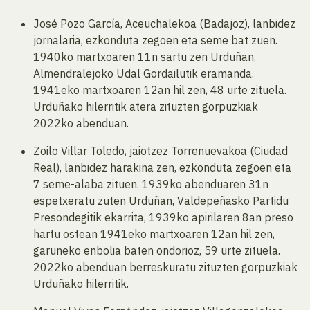
José Pozo García, Aceuchalekoa (Badajoz), lanbidez
jornalaria, ezkonduta zegoen eta seme bat zuen.
1940ko martxoaren 11n sartu zen Urduñan,
Almendralejoko Udal Gordailutik eramanda.
1941eko martxoaren 12an hil zen, 48 urte zituela.
Urduñako hilerritik atera zituzten gorpuzkiak
2022ko abenduan.
Zoilo Villar Toledo, jaiotzez Torrenuevakoa (Ciudad
Real), lanbidez harakina zen, ezkonduta zegoen eta
7 seme-alaba zituen. 1939ko abenduaren 31n
espetxeratu zuten Urduñan, Valdepeñasko Partidu
Presondegitik ekarrita, 1939ko apirilaren 8an preso
hartu ostean 1941eko martxoaren 12an hil zen,
garuneko enbolia baten ondorioz, 59 urte zituela.
2022ko abenduan berreskuratu zituzten gorpuzkiak
Urduñako hilerritik.