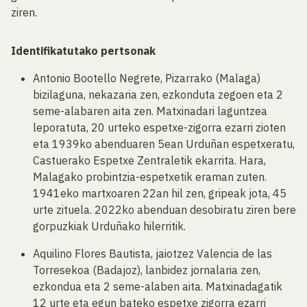
ziren.
Identifikatutako pertsonak
Antonio Bootello Negrete, Pizarrako (Malaga)
bizilaguna, nekazaria zen, ezkonduta zegoen eta 2
seme-alabaren aita zen. Matxinadari laguntzea
leporatuta, 20 urteko espetxe-zigorra ezarri zioten
eta 1939ko abenduaren 5ean Urduñan espetxeratu,
Castuerako Espetxe Zentraletik ekarrita. Hara,
Malagako probintzia-espetxetik eraman zuten.
1941eko martxoaren 22an hil zen, gripeak jota, 45
urte zituela. 2022ko abenduan desobiratu ziren bere
gorpuzkiak Urduñako hilerritik.
Aquilino Flores Bautista, jaiotzez Valencia de las
Torresekoa (Badajoz), lanbidez jornalaria zen,
ezkondua eta 2 seme-alaben aita. Matxinadagatik
12 urte eta egun bateko espetxe zigorra ezarri