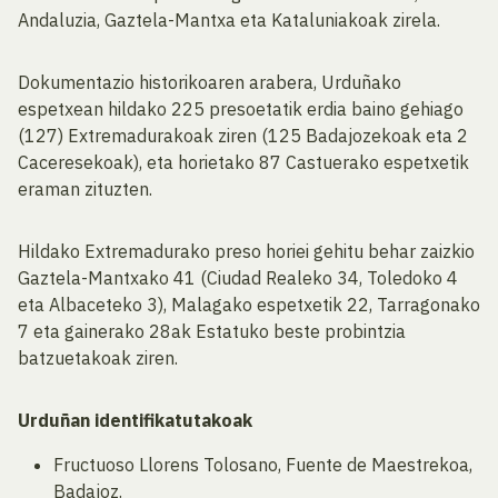
Andaluzia, Gaztela-Mantxa eta Kataluniakoak zirela.
Dokumentazio historikoaren arabera, Urduñako
espetxean hildako 225 presoetatik erdia baino gehiago
(127) Extremadurakoak ziren (125 Badajozekoak eta 2
Caceresekoak), eta horietako 87 Castuerako espetxetik
eraman zituzten.
Hildako Extremadurako preso horiei gehitu behar zaizkio
Gaztela-Mantxako 41 (Ciudad Realeko 34, Toledoko 4
eta Albaceteko 3), Malagako espetxetik 22, Tarragonako
7 eta gainerako 28ak Estatuko beste probintzia
batzuetakoak ziren.
Urduñan identifikatutakoak
Fructuoso Llorens Tolosano, Fuente de Maestrekoa,
Badajoz.