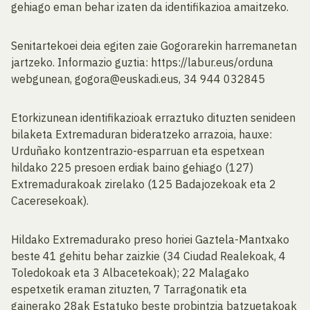
gehiago eman behar izaten da identifikazioa amaitzeko.
Senitartekoei deia egiten zaie Gogorarekin harremanetan
jartzeko. Informazio guztia: https://labur.eus/orduna
webgunean, gogora@euskadi.eus, 34 944 032845
Etorkizunean identifikazioak erraztuko dituzten senideen
bilaketa Extremaduran bideratzeko arrazoia, hauxe:
Urduñako kontzentrazio-esparruan eta espetxean
hildako 225 presoen erdiak baino gehiago (127)
Extremadurakoak zirelako (125 Badajozekoak eta 2
Caceresekoak).
Hildako Extremadurako preso horiei Gaztela-Mantxako
beste 41 gehitu behar zaizkie (34 Ciudad Realekoak, 4
Toledokoak eta 3 Albacetekoak); 22 Malagako
espetxetik eraman zituzten, 7 Tarragonatik eta
gainerako 28ak Estatuko beste probintzia batzuetakoak