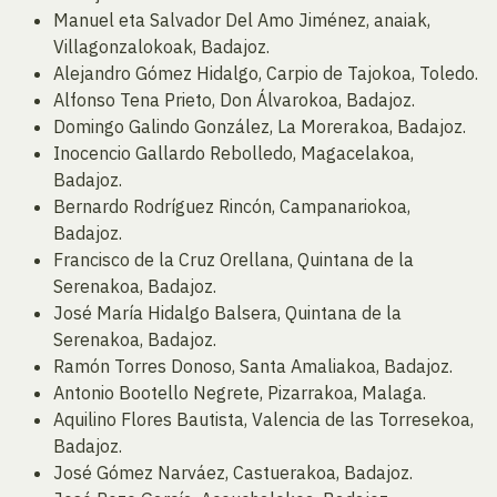
Manuel eta Salvador Del Amo Jiménez, anaiak,
Villagonzalokoak, Badajoz.
Alejandro Gómez Hidalgo, Carpio de Tajokoa, Toledo.
Alfonso Tena Prieto, Don Álvarokoa, Badajoz.
Domingo Galindo González, La Morerakoa, Badajoz.
Inocencio Gallardo Rebolledo, Magacelakoa,
Badajoz.
Bernardo Rodríguez Rincón, Campanariokoa,
Badajoz.
Francisco de la Cruz Orellana, Quintana de la
Serenakoa, Badajoz.
José María Hidalgo Balsera, Quintana de la
Serenakoa, Badajoz.
Ramón Torres Donoso, Santa Amaliakoa, Badajoz.
Antonio Bootello Negrete, Pizarrakoa, Malaga.
Aquilino Flores Bautista, Valencia de las Torresekoa,
Badajoz.
José Gómez Narváez, Castuerakoa, Badajoz.