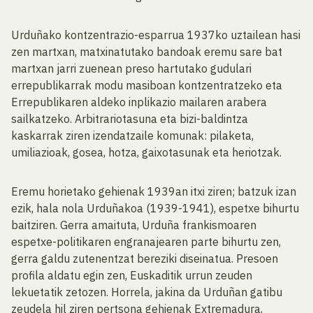
Urduñako kontzentrazio-esparrua 1937ko uztailean hasi
zen martxan, matxinatutako bandoak eremu sare bat
martxan jarri zuenean preso hartutako gudulari
errepublikarrak modu masiboan kontzentratzeko eta
Errepublikaren aldeko inplikazio mailaren arabera
sailkatzeko. Arbitrariotasuna eta bizi-baldintza
kaskarrak ziren izendatzaile komunak: pilaketa,
umiliazioak, gosea, hotza, gaixotasunak eta heriotzak.
Eremu horietako gehienak 1939an itxi ziren; batzuk izan
ezik, hala nola Urduñakoa (1939-1941), espetxe bihurtu
baitziren. Gerra amaituta, Urduña frankismoaren
espetxe-politikaren engranajearen parte bihurtu zen,
gerra galdu zutenentzat bereziki diseinatua. Presoen
profila aldatu egin zen, Euskaditik urrun zeuden
lekuetatik zetozen. Horrela, jakina da Urduñan gatibu
zeudela hil ziren pertsona gehienak Extremadura,