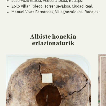
José Pozo García, Aceuchalekoa, Badajoz.
Zoilo Villar Toledo, Torrenuevakoa, Ciudad Real.
Manuel Vivas Fernández, Villagonzalokoa, Badajoz.
Albiste
honekin
erlazionaturik