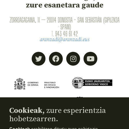
zure esanetara gaude
ZORROAGAGAINA, 11 — 20014 DONOSTIA - SAN SEBASTIÁN (GIPUZKOA
· SPAIN)
T.
943 46 61 42
aranzadi@aranzadi.eus
Cookieak,
zure esperientzia
hobetzearren.