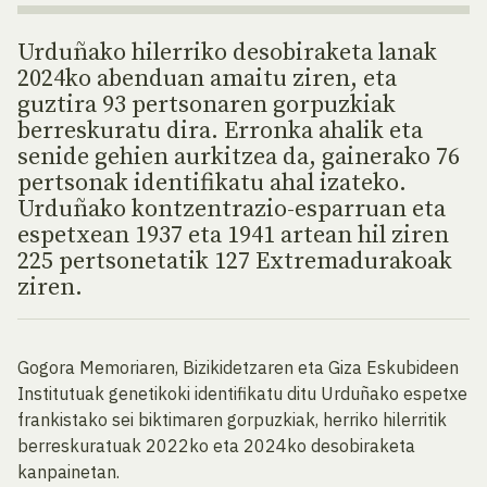
Urduñako hilerriko desobiraketa lanak
2024ko abenduan amaitu ziren, eta
guztira 93 pertsonaren gorpuzkiak
berreskuratu dira. Erronka ahalik eta
senide gehien aurkitzea da, gainerako 76
pertsonak identifikatu ahal izateko.
Urduñako kontzentrazio-esparruan eta
espetxean 1937 eta 1941 artean hil ziren
225 pertsonetatik 127 Extremadurakoak
ziren.
Gogora Memoriaren, Bizikidetzaren eta Giza Eskubideen
Institutuak genetikoki identifikatu ditu Urduñako espetxe
frankistako sei biktimaren gorpuzkiak, herriko hilerritik
berreskuratuak 2022ko eta 2024ko desobiraketa
kanpainetan.