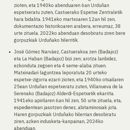
zioten, eta 1940ko abenduaren 6an Urduñan
espetxeratu zuten, Castuerako Espetxe Zentraletik
hara bidalita. 1941eko martxoaren 12an hil zen,
dokumentazio historikoaren arabera, erreumaz, 38
urte zituela. 2022ko abenduan desobiratu ziren bere
gorpuzkiak Urduñako hilerritik.
José Gómez Narváez, Castuerakoa zen (Badajoz)
eta La Haban (Badajoz) bizi zen; arotza lanbidez,
ezkonduta zegoen eta 4 seme-alaba zituen.
Matxinadari laguntzea leporatuta 20 urteko
espetxe-zigorra ezarri zioten, eta 1940ko otsailaren
25ean Urduñan espetxeratu zuten, Villanueva de la
Serenako (Badajoz) Alderdi-Espetxetik ekarrita.
1941eko apirilaren 6an hil zen, 50 urte zituela, eta,
espedientean jasotzen denez, abitaminosiak jota.
Haren gorpuzkiak Urduñako hilerrian desobiratu
ziren, azken indusketa-kanpainan, 2024ko
abenduan.