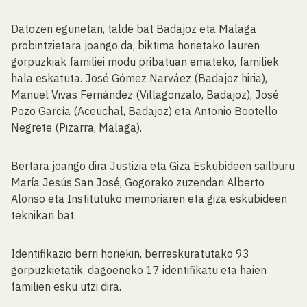
Datozen egunetan, talde bat Badajoz eta Malaga
probintzietara joango da, biktima horietako lauren
gorpuzkiak familiei modu pribatuan emateko, familiek
hala eskatuta. José Gómez Narváez (Badajoz hiria),
Manuel Vivas Fernández (Villagonzalo, Badajoz), José
Pozo García (Aceuchal, Badajoz) eta Antonio Bootello
Negrete (Pizarra, Malaga).
Bertara joango dira Justizia eta Giza Eskubideen sailburu
María Jesús San José, Gogorako zuzendari Alberto
Alonso eta Institutuko memoriaren eta giza eskubideen
teknikari bat.
Identifikazio berri horiekin, berreskuratutako 93
gorpuzkietatik, dagoeneko 17 identifikatu eta haien
familien esku utzi dira.