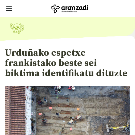
Urduñako espetxe
frankistako beste sei
biktima identifikatu dituzte