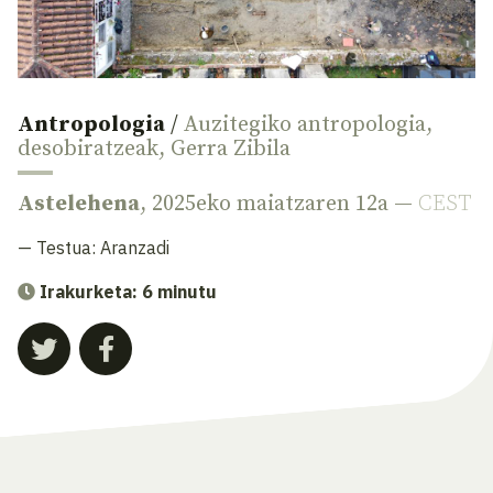
Antropologia
/
Auzitegiko antropologia
,
desobiratzeak
,
Gerra Zibila
Astelehena
, 2025eko maiatzaren 12a —
CEST
— Testua:
Aranzadi
Irakurketa: 6 minutu