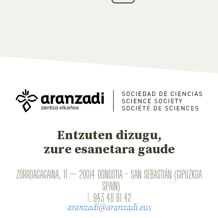
Entzuten dizugu,
zure esanetara gaude
ZORROAGAGAINA, 11 — 20014 DONOSTIA - SAN SEBASTIÁN (GIPUZKOA
· SPAIN)
T.
943 46 61 42
aranzadi@aranzadi.eus