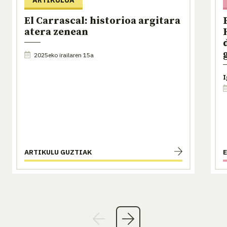
El Carrascal: historioa argitara
atera zenean
2025eko irailaren 15a
I
ARTIKULU GUZTIAK