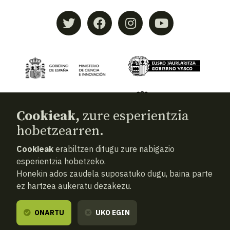
Cookieak,
zure esperientzia
hobetzearren.
Cookieak
erabiltzen ditugu zure nabigazio
© 2026
Aranzadi — Zientzia elkartea
esperientzia hobetzeko.
Honekin ados zaudela suposatuko dugu, baina parte
Terminoak eta baldintzak
ez hartzea aukeratu dezakezu.
Pribatutasun politika
Cookiak
ONARTU
UKO EGIN