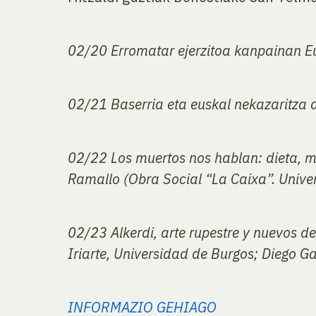
02/20
Erromatar ejerzitoa kanpainan E
02/21
Baserria eta euskal nekazaritza a
02/22
Los muertos nos hablan: dieta, 
Ramallo (Obra Social “La Caixa”. Unive
02/23
Alkerdi, arte rupestre y nuevos 
Iriarte, Universidad de Burgos; Diego G
INFORMAZIO GEHIAGO