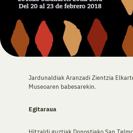
Jardunaldiak Aranzadi Zientzia Elkar
Museoaren babesarekin.
Egitaraua
Hitzaldi guztiak Donostiako San Telm