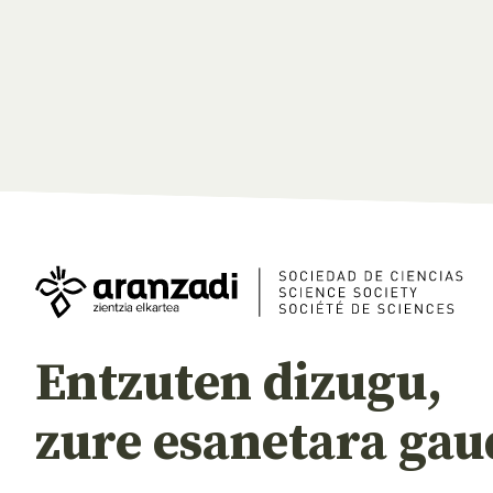
Entzuten dizugu,
zure esanetara gau