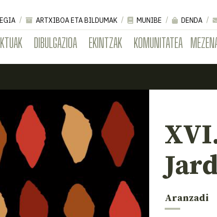
EGIA
ARTXIBOA ETA BILDUMAK
MUNIBE
DENDA
EKTUAK
DIBULGAZIOA
EKINTZAK
KOMUNITATEA
MEZEN
XVI
Jar
Aranzadi