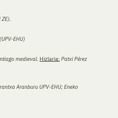
 ZE).
 (UPV-EHU)
antiago medieval.
Hizlaria:
Patxi Pérez
rantxa Aranburu UPV-EHU; Eneko