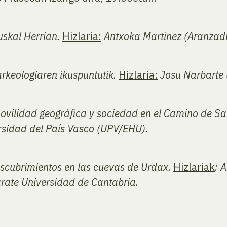
uskal Herrian.
Hizlaria:
Antxoka Martinez (Aranzadi
rkeologiaren ikuspuntutik.
Hizlaria:
Josu Narbarte
movilidad geográfica y sociedad en el Camino de S
rsidad del País Vasco (UPV/EHU).
descubrimientos en las cuevas de Urdax.
Hizlariak
:
A
arate Universidad de Cantabria.