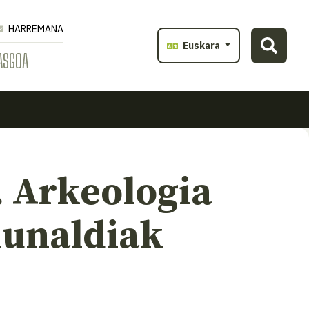
HARREMANA
Euskara
ASGOA
. Arkeologia
dunaldiak