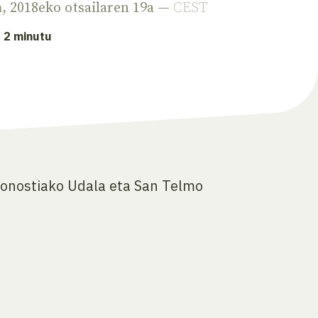
a
, 2018eko otsailaren 19a —
CEST
: 2 minutu
Donostiako Udala eta San Telmo