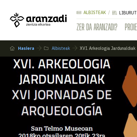
ALBISTEAK
LIBURUT
ZER DA ARANZADI?
PROI
Hasiera
Albisteak
XVI. Arkeologia Jardunaldiak