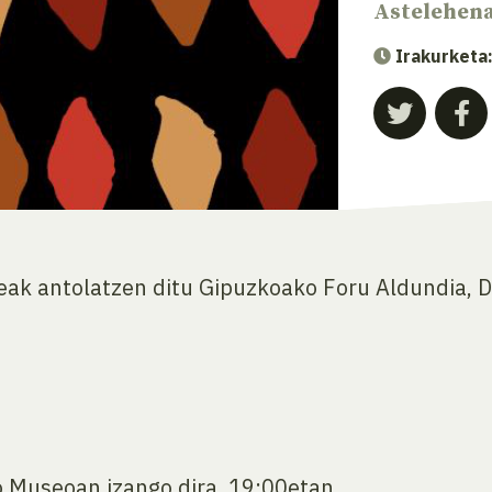
Astelehen
Irakurketa
teak antolatzen ditu Gipuzkoako Foru Aldundia, 
o Museoan izango dira, 19:00etan.