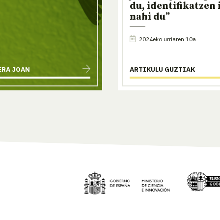
du, identifikatzen 
nahi du”
2024eko urriaren 10a
RA JOAN
ARTIKULU GUZTIAK