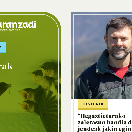
A
rak
HISTORIA
“Hegaztietarako
zaletasun handia d
jendeak jakin egin