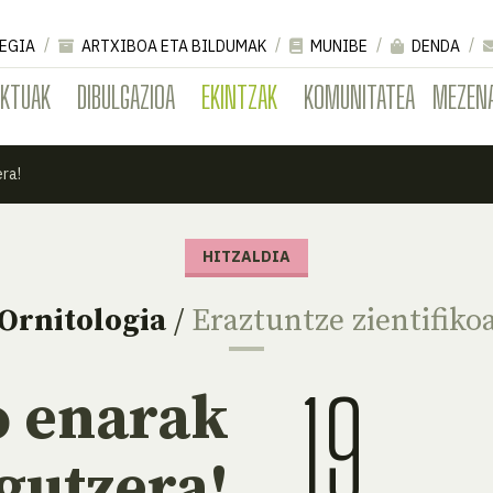
EGIA
ARTXIBOA ETA BILDUMAK
MUNIBE
DENDA
EKTUAK
DIBULGAZIOA
EKINTZAK
KOMUNITATEA
MEZEN
ra!
HITZALDIA
Ornitologia
/
Eraztuntze zientifiko
19
o enarak
gutzera!