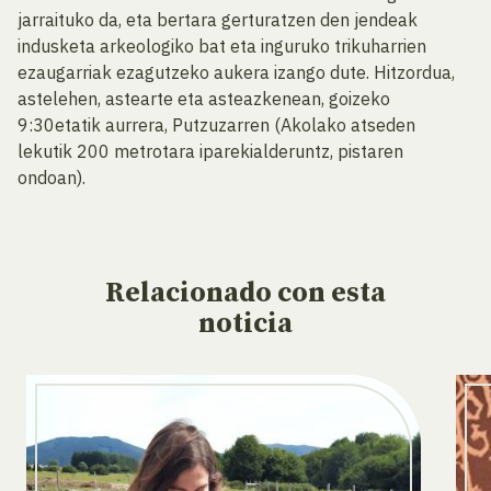
jarraituko da, eta bertara gerturatzen den jendeak
indusketa arkeologiko bat eta inguruko trikuharrien
ezaugarriak ezagutzeko aukera izango dute. Hitzordua,
astelehen, astearte eta asteazkenean, goizeko
9:30etatik aurrera, Putzuzarren (Akolako atseden
lekutik 200 metrotara iparekialderuntz, pistaren
ondoan).
Relacionado
con esta
noticia