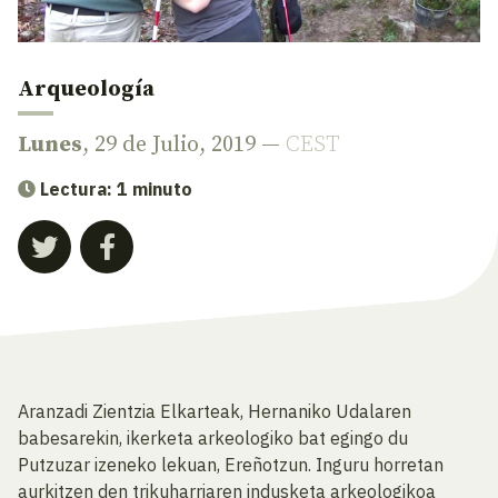
Arqueología
Lunes
, 29 de Julio, 2019 —
CEST
Lectura: 1 minuto
Aranzadi Zientzia Elkarteak, Hernaniko Udalaren
babesarekin, ikerketa arkeologiko bat egingo du
Putzuzar izeneko lekuan, Ereñotzun. Inguru horretan
aurkitzen den trikuharriaren indusketa arkeologikoa