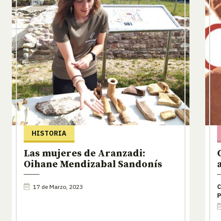
HISTORIA
Las mujeres de Aranzadi:
Oihane Mendizabal Sandonís
17 de Marzo, 2023
C
P