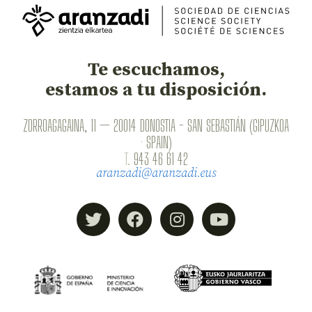
Te escuchamos,
estamos a tu disposición.
ZORROAGAGAINA, 11 — 20014 DONOSTIA - SAN SEBASTIÁN (GIPUZKOA
· SPAIN)
T.
943 46 61 42
aranzadi@aranzadi.eus