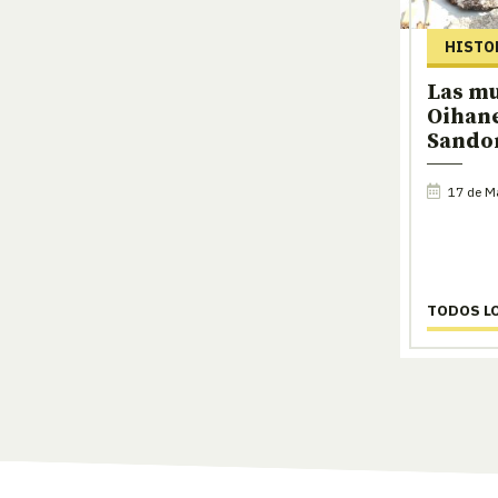
HISTO
Las mu
Oihan
Sando
17 de M
TODOS L