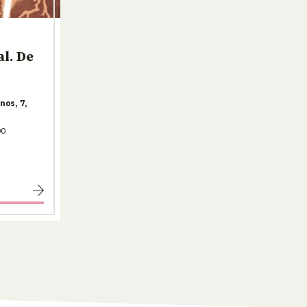
l. De
nos, 7,
00