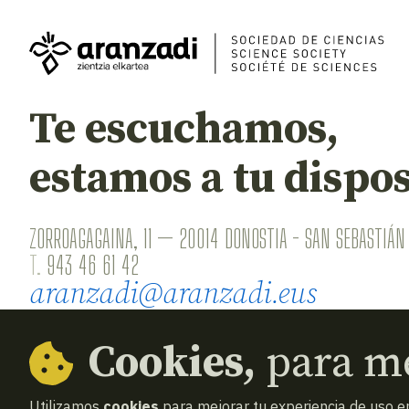
Te escuchamos,
estamos a tu dispos
ZORROAGAGAINA, 11 — 20014 DONOSTIA - SAN SEBASTIÁN 
T.
943 46 61 42
aranzadi@aranzadi.eus
Cookies,
para me
Utilizamos
cookies
para mejorar tu experiencia de uso en