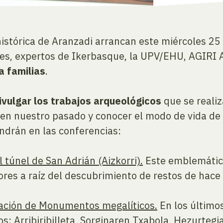
istórica de Aranzadi arrancan este miércoles 25 
nes, expertos de Ikerbasque, la UPV/EHU, AGIRI 
a familias
.
ivulgar los trabajos arqueológicos
que se reali
 en nuestro pasado y conocer el modo de vida de 
ndrán en las conferencias:
 túnel de San Adrián (Aizkorri).
Este emblemático
dores a raíz del descubrimiento de restos de hac
uración de Monumentos megalíticos.
En los último
s: Arribiribilleta, Sorginaren Txabola, Hezurtegi