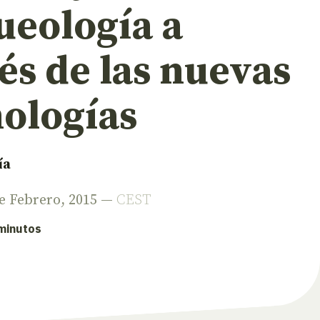
ueología a
és de las nuevas
nologías
ía
de Febrero, 2015 —
CEST
 minutos