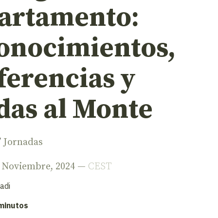
artamento:
onocimientos,
ferencias y
das al Monte
/
Jornadas
e Noviembre, 2024 —
CEST
adi
 minutos