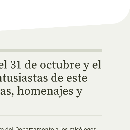
l 31 de octubre y el
tusiastas de este
as, homenajes y
ro
del Departamento a los micólogos