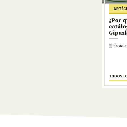
ARTÍC
¿Por q
catálo
Gipuz
15 de Ju
TODOS L