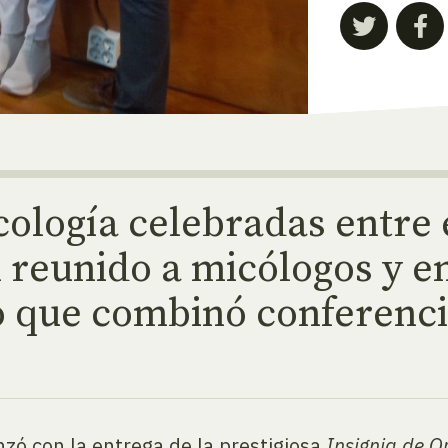
ología celebradas entre e
reunido a micólogos y en
 que combinó conferenci
zó con la entrega de la prestigiosa
Insignia de O