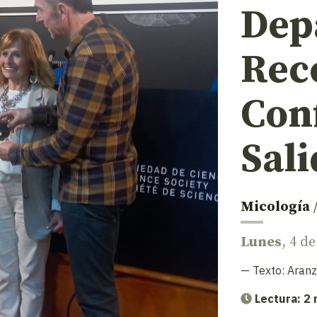
Dep
Rec
Con
Sali
Micología
Lunes
, 4 d
— Texto:
Aranz
Lectura: 2