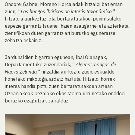
Ondore, Gabriel Moreno Horcajadak hitzaldi bat eman
zuen, "
Los hongos ibéricos de interés taxonómico
"
hitzaldia aurkeztuz, eta bertaratutakoei penintsulako
espezie garrantzitsuenei, haien ezaugarriei eta azterketa
zientifikoan duten garrantziari buruzko eguneratze
zehatza eskainiz.
Jardunaldien bigarren egunean, Ibai Olariagak,
Departamentuko zuzendariak, "
Algunos hongos de
Nueva Zelanda
" hitzaldia aurkeztu zuen, eskualde
honetako mikologia ardatz hartuta. Hitzaldi horrek
interes handia piztu zuen bertaratutakoen artean,
Ozeaniakoak bezalako ekosistema urrunetako onddoei
buruzko ezagutzak zabalduz.