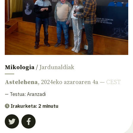
Mikologia
/
Jardunaldiak
Astelehena
, 2024eko azaroaren 4a —
CEST
— Testua:
Aranzadi
Irakurketa: 2 minutu