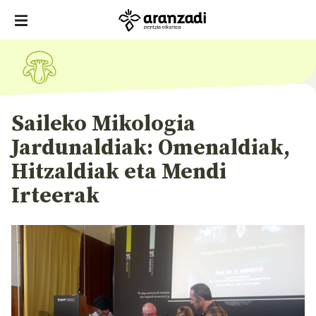
Saileko Mikologia
Jardunaldiak: Omenaldiak,
Hitzaldiak eta Mendi
Irteerak