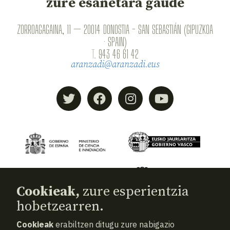
zure esanetara gaude
ZORROAGAGAINA, 11 — 20014 DONOSTIA - SAN SEBASTIÁN (GIPUZKOA
· SPAIN)
T.
943 46 61 42
aranzadi@aranzadi.eus
Cookieak,
zure esperientzia
hobetzearren.
Cookieak
erabiltzen ditugu zure nabigazio