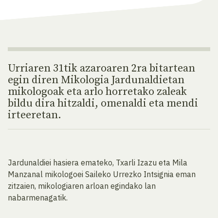
Urriaren 31tik azaroaren 2ra bitartean
egin diren Mikologia Jardunaldietan
mikologoak eta arlo horretako zaleak
bildu dira hitzaldi, omenaldi eta mendi
irteeretan.
Jardunaldiei hasiera emateko, Txarli Izazu eta Mila
Manzanal mikologoei Saileko Urrezko Intsignia eman
zitzaien, mikologiaren arloan egindako lan
nabarmenagatik.