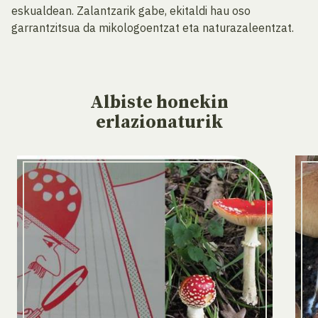
eskualdean. Zalantzarik gabe, ekitaldi hau oso
garrantzitsua da mikologoentzat eta naturazaleentzat.
Albiste
honekin
erlazionaturik