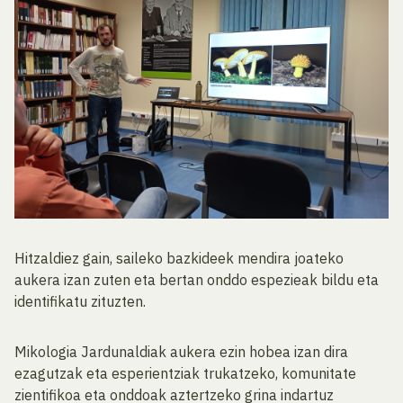
Hitzaldiez gain, saileko bazkideek mendira joateko
aukera izan zuten eta bertan onddo espezieak bildu eta
identifikatu zituzten.
Mikologia Jardunaldiak aukera ezin hobea izan dira
ezagutzak eta esperientziak trukatzeko, komunitate
zientifikoa eta onddoak aztertzeko grina indartuz