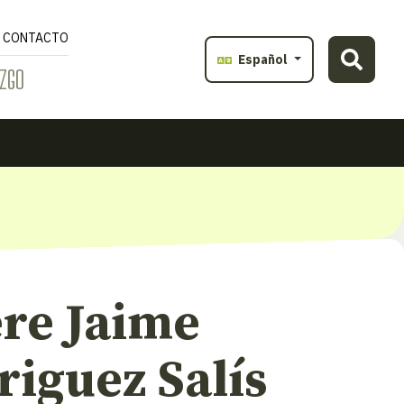
CONTACTO
Español
ZGO
re Jaime
iguez Salís