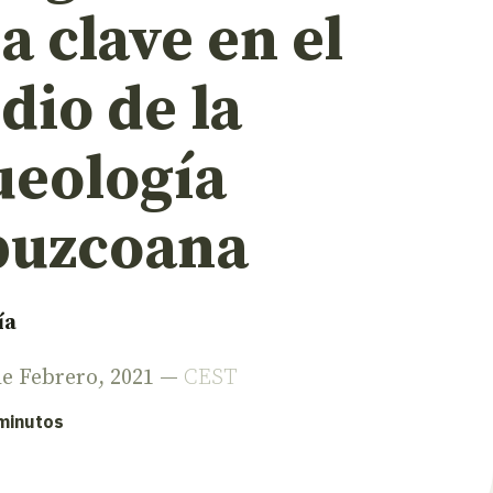
a clave en el
dio de la
ueología
puzcoana
ía
 de Febrero, 2021 —
CEST
 minutos