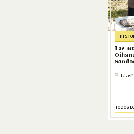
HISTO
Las mu
Oihan
Sando
17 de M
TODOS L