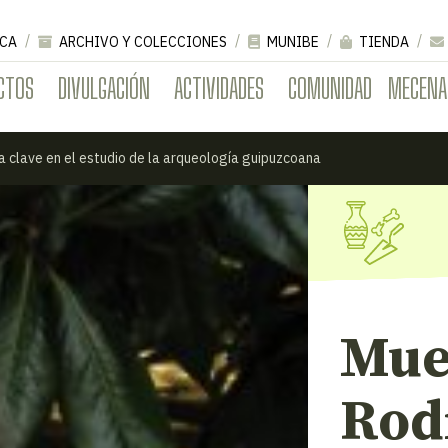
CA
ARCHIVO Y COLECCIONES
MUNIBE
TIENDA
CTOS
DIVULGACIÓN
ACTIVIDADES
COMUNIDAD
MECENA
a clave en el estudio de la arqueología guipuzcoana
Mue
Rodr