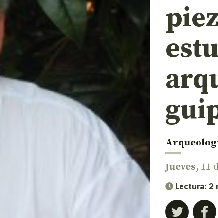
piez
estu
arq
gui
Arqueolog
Jueves
, 11
Lectura: 2