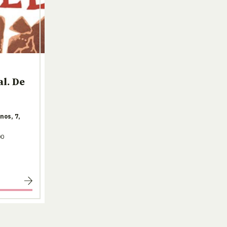
l. De
nos, 7,
00