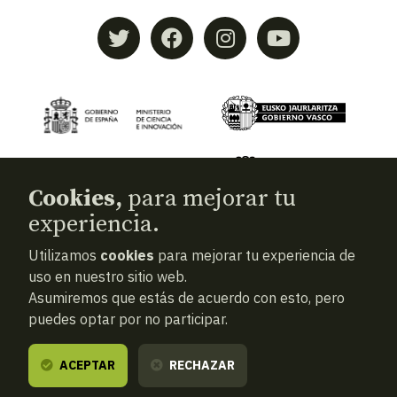
Cookies,
para mejorar tu
experiencia.
Utilizamos
cookies
para mejorar tu experiencia de
© 2026
Aranzadi — Zientzia elkartea
uso en nuestro sitio web.
Asumiremos que estás de acuerdo con esto, pero
Términos y condiciones
puedes optar por no participar.
Política de privacidad
Cookies
ACEPTAR
RECHAZAR