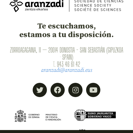
Te escuchamos,
estamos a tu disposición.
ZORROAGAGAINA, 11 — 20014 DONOSTIA - SAN SEBASTIÁN (GIPUZKOA
· SPAIN)
T.
943 46 61 42
aranzadi@aranzadi.eus