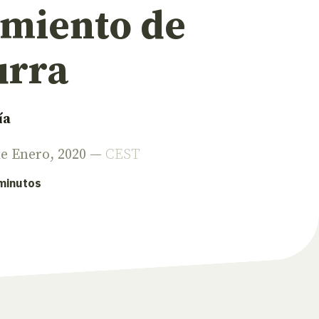
imiento de
urra
ía
de Enero, 2020 —
CEST
 minutos