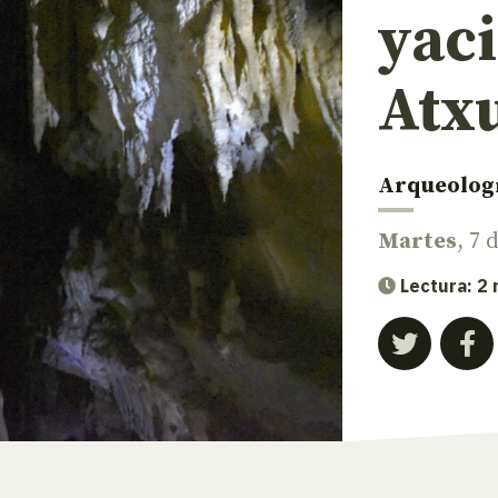
yac
Atx
Arqueolog
Martes
, 7 
Lectura: 2