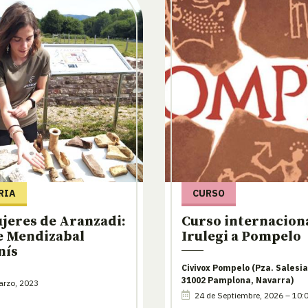
RIA
CURSO
jeres de Aranzadi:
Curso internaciona
e Mendizabal
Irulegi a Pompelo
nís
Civivox Pompelo (Pza. Salesia
31002 Pamplona, Navarra)
arzo, 2023
24 de Septiembre, 2026 – 10: