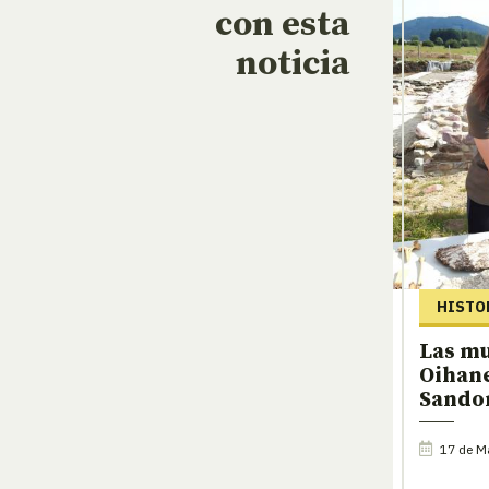
con esta
noticia
HISTO
Las mu
Oihan
Sando
17 de M