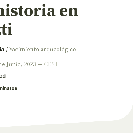
istoria en
ti
ía
/
Yacimiento arqueológico
 de Junio, 2023 —
CEST
adi
 minutos