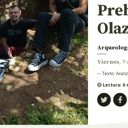
Preh
Olaz
Arqueolog
Viernes
, 9
— Texto:
Aranz
Lectura: 6