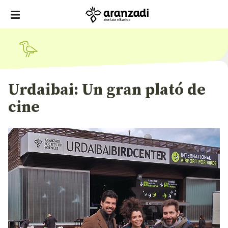
Urdaibai: Un gran plató de
cine