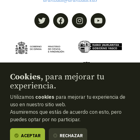
Cookies,
para mejorar tu
experiencia.
Utilizamos
cookies
para mejorar tu experiencia de
© 2026
Aranzadi — Zientzia elkartea
uso en nuestro sitio web.
Asumiremos que estás de acuerdo con esto, pero
Términos y condiciones
puedes optar por no participar.
Política de privacidad
Cookies
ACEPTAR
RECHAZAR