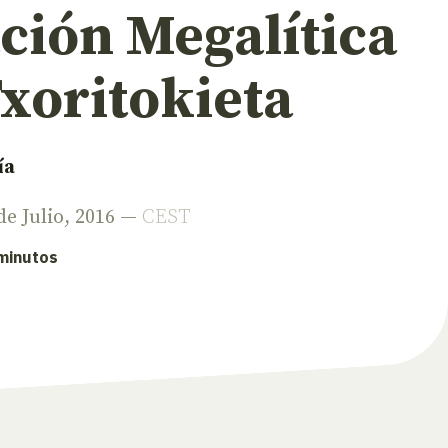
ción Megalítica
xoritokieta
ía
 de Julio, 2016 —
CEST
 minutos