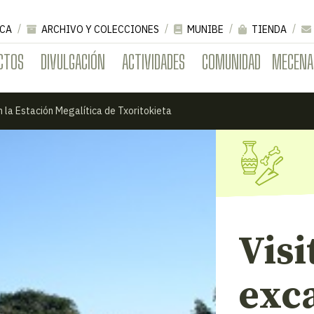
CA
ARCHIVO Y COLECCIONES
MUNIBE
TIENDA
CTOS
DIVULGACIÓN
ACTIVIDADES
COMUNIDAD
MECENA
n la Estación Megalítica de Txoritokieta
Visi
exca