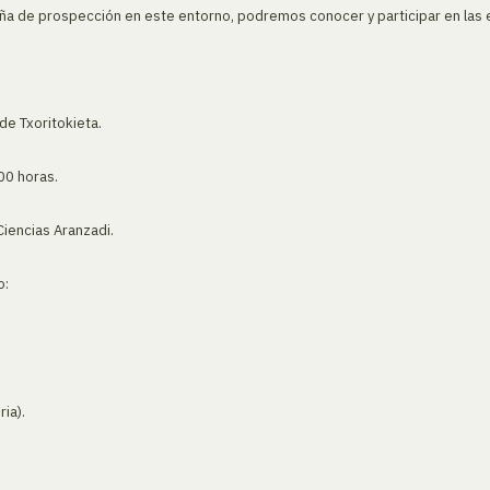
ña de prospección en este entorno, podremos conocer y participar en las 
e Txoritokieta.
:00 horas.
iencias Aranzadi.
o:
ia).