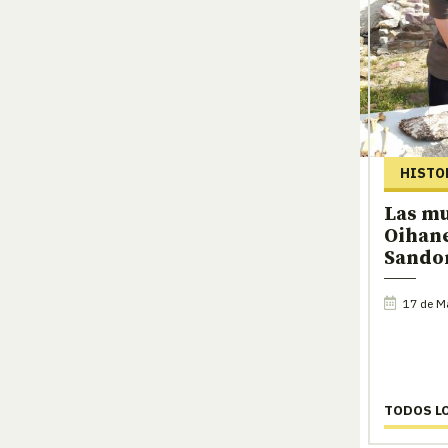
HISTO
Las mu
Oihan
Sando
17 de M
TODOS L