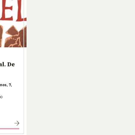
l. De
nos, 7,
00