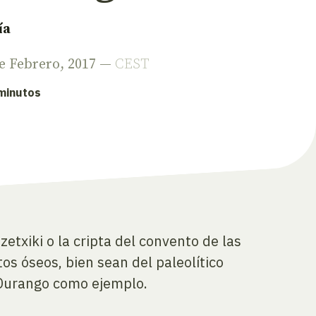
ía
de Febrero, 2017 —
CEST
 minutos
etxiki o la cripta del convento de las
os óseos, bien sean del paleolítico
 Durango como ejemplo.