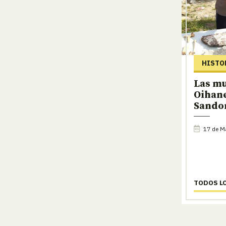
HISTO
Las mu
Oihan
Sando
17 de M
TODOS L