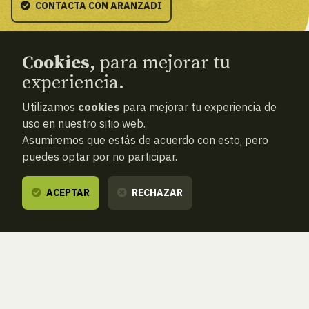
CONTACTA CON ARANZADI
Cookies,
para mejorar tu
experiencia.
Utilizamos
cookies
para mejorar tu experiencia de
Actividades pasadas
uso en nuestro sitio web.
Asumiremos que estás de acuerdo con esto, pero
puedes optar por no participar.
BUSCAR EN ESTA SECCIÓN
FILTRAR
ACEPTAR
RECHAZAR