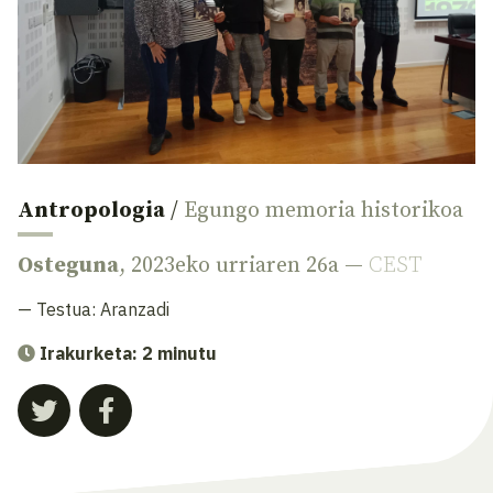
Antropologia
/
Egungo memoria historikoa
Osteguna
, 2023eko urriaren 26a —
CEST
— Testua:
Aranzadi
Irakurketa: 2 minutu