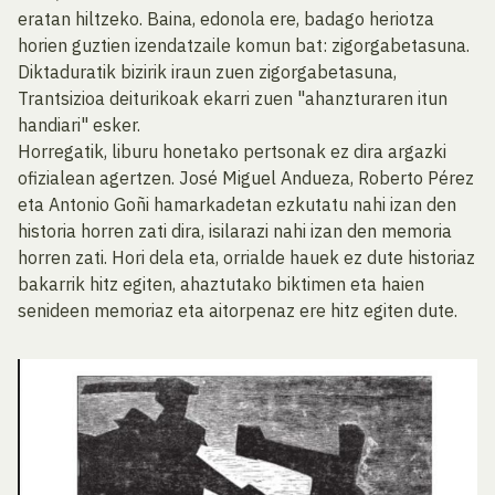
eratan hiltzeko. Baina, edonola ere, badago heriotza
horien guztien izendatzaile komun bat: zigorgabetasuna.
Diktaduratik bizirik iraun zuen zigorgabetasuna,
Trantsizioa deiturikoak ekarri zuen "ahanzturaren itun
handiari" esker.
Horregatik, liburu honetako pertsonak ez dira argazki
ofizialean agertzen. José Miguel Andueza, Roberto Pérez
eta Antonio Goñi hamarkadetan ezkutatu nahi izan den
historia horren zati dira, isilarazi nahi izan den memoria
horren zati. Hori dela eta, orrialde hauek ez dute historiaz
bakarrik hitz egiten, ahaztutako biktimen eta haien
senideen memoriaz eta aitorpenaz ere hitz egiten dute.