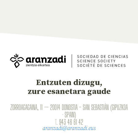
Entzuten dizugu,
zure esanetara gaude
ZORROAGAGAINA, 11 — 20014 DONOSTIA - SAN SEBASTIÁN (GIPUZKOA
· SPAIN)
T.
943 46 61 42
aranzadi@aranzadi.eus