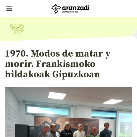
1970. Modos de matar y
morir. Frankismoko
hildakoak Gipuzkoan