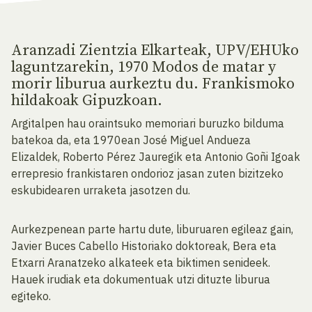
Aranzadi Zientzia Elkarteak, UPV/EHUko
laguntzarekin, 1970 Modos de matar y
morir liburua aurkeztu du. Frankismoko
hildakoak Gipuzkoan.
Argitalpen hau oraintsuko memoriari buruzko bilduma
batekoa da, eta 1970ean José Miguel Andueza
Elizaldek, Roberto Pérez Jauregik eta Antonio Goñi Igoak
errepresio frankistaren ondorioz jasan zuten bizitzeko
eskubidearen urraketa jasotzen du.
Aurkezpenean parte hartu dute, liburuaren egileaz gain,
Javier Buces Cabello Historiako doktoreak, Bera eta
Etxarri Aranatzeko alkateek eta biktimen senideek.
Hauek irudiak eta dokumentuak utzi dituzte liburua
egiteko.