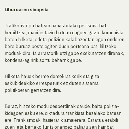
Liburuaren sinopsia
Trafiko-istripu batean nahastutako pertsona bat
herailtzea; manifestazio batean dagoen gazte komunista
baten hilketa; edota polizien kalabozoetan egon ondoren
bere buruaz beste egiten duen pertsona bat, hiltzeko
moduak dira. Ia arrastorik utzi gabe exekutatzen direnak,
kondena-agiririk sortu beharrik gabe.
Hilketa hauek berme demokratikorik eta giza
eskubideekiko errespeturik ez duten sistema
politikoetan gertatzen dira.
Beraz, hiltzeko modu desberdinak daude, baita polizia-
kidegoen esku ere, diktadura frankista bezalako batean
ere. Frankismoak, hasieratik amaierara, Estatua erabili
zuen, eta bertako funtzionarioez baliatu zen hainbat