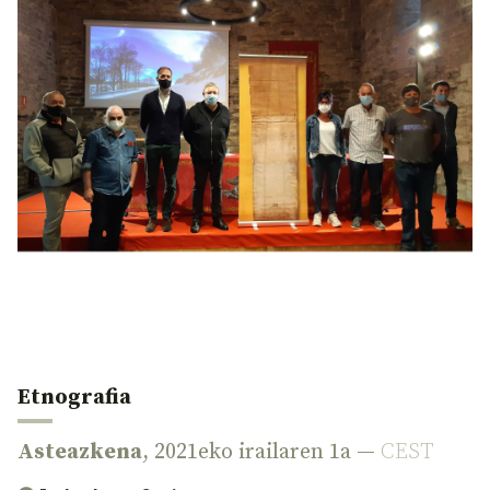
Etnografia
Asteazkena
, 2021eko irailaren 1a —
CEST