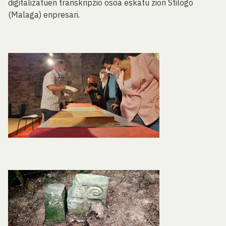
digitalizatuen transkripzio osoa eskatu zion Stilogo
(Malaga) enpresari.