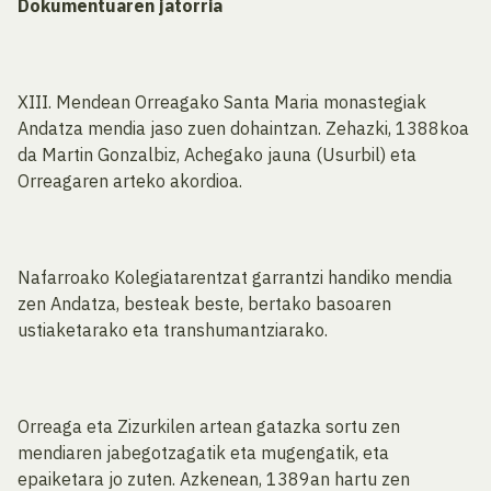
Dokumentuaren jatorria
XIII. Mendean Orreagako Santa Maria monastegiak
Andatza mendia jaso zuen dohaintzan. Zehazki, 1388koa
da Martin Gonzalbiz, Achegako jauna (Usurbil) eta
Orreagaren arteko akordioa.
Nafarroako Kolegiatarentzat garrantzi handiko mendia
zen Andatza, besteak beste, bertako basoaren
ustiaketarako eta transhumantziarako.
Orreaga eta Zizurkilen artean gatazka sortu zen
mendiaren jabegotzagatik eta mugengatik, eta
epaiketara jo zuten. Azkenean, 1389an hartu zen