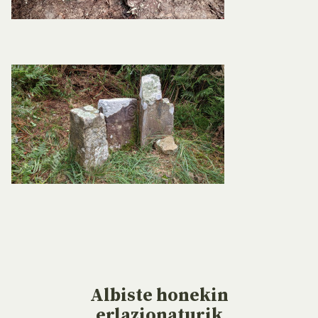
Albiste
honekin
erlazionaturik