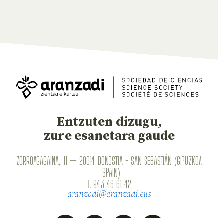
Entzuten dizugu,
zure esanetara gaude
ZORROAGAGAINA, 11 — 20014 DONOSTIA - SAN SEBASTIÁN (GIPUZKOA
· SPAIN)
T.
943 46 61 42
aranzadi@aranzadi.eus