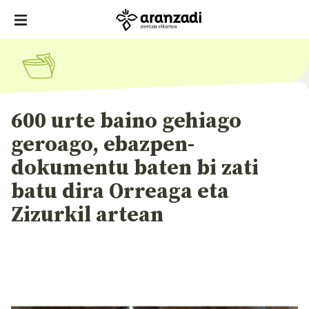
600 urte baino gehiago
geroago, ebazpen-
dokumentu baten bi zati
batu dira Orreaga eta
Zizurkil artean