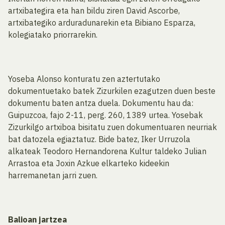
artxibategira eta han bildu ziren David Ascorbe,
artxibategiko arduradunarekin eta Bibiano Esparza,
kolegiatako priorrarekin.
Yoseba Alonso konturatu zen aztertutako
dokumentuetako batek Zizurkilen ezagutzen duen beste
dokumentu baten antza duela. Dokumentu hau da:
Guipuzcoa, fajo 2-11, perg. 260, 1389 urtea. Yosebak
Zizurkilgo artxiboa bisitatu zuen dokumentuaren neurriak
bat datozela egiaztatuz. Bide batez, Iker Urruzola
alkateak Teodoro Hernandorena Kultur taldeko Julian
Arrastoa eta Joxin Azkue elkarteko kideekin
harremanetan jarri zuen.
Balioan jartzea