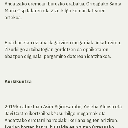
Andatzako eremuari buruzko erabakia, Orreagako Santa
Maria Ospitalaren eta Zizurkilgo komunitatearen
artekoa.
Epai honetan eztabaidagai ziren mugarriak finkatu ziren.
Zizurkilgo artxibategian gordetzen da epaiketaren
ebazpen originala, pergamino dotorean idatzitakoa.
Aurkikuntza
2019ko abuztuan Asier Agirresarobe, Yoseba Alonso eta
Javi Castro ikertzaileak ‘Usurbilgo mugarriak eta
Andatzako errotarri harrobiak’ ikerlana egiten ari ziren.
Ikerlan horren harira, bisitaldia egin zuten Orreagako