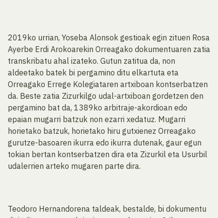
2019ko urrian, Yoseba Alonsok gestioak egin zituen Rosa
Ayerbe Erdi Arokoarekin Orreagako dokumentuaren zatia
transkribatu ahal izateko. Gutun zatitua da, non
aldeetako batek bi pergamino ditu elkartuta eta
Orreagako Errege Kolegiataren artxiboan kontserbatzen
da. Beste zatia Zizurkilgo udal-artxiboan gordetzen den
pergamino bat da, 1389ko arbitraje-akordioan edo
epaian mugarri batzuk non ezarri xedatuz. Mugarri
horietako batzuk, horietako hiru gutxienez Orreagako
gurutze-basoaren ikurra edo ikurra dutenak, gaur egun
tokian bertan kontserbatzen dira eta Zizurkil eta Usurbil
udalerrien arteko mugaren parte dira.
Teodoro Hernandorena taldeak, bestalde, bi dokumentu