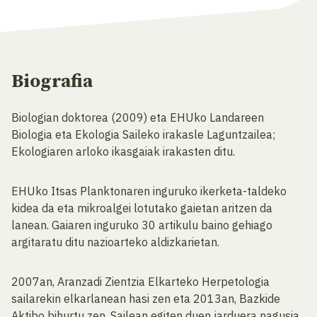
Biografia
Biologian doktorea (2009) eta EHUko Landareen
Biologia eta Ekologia Saileko irakasle Laguntzailea;
Ekologiaren arloko ikasgaiak irakasten ditu.
EHUko Itsas Planktonaren inguruko ikerketa-taldeko
kidea da eta mikroalgei lotutako gaietan aritzen da
lanean. Gaiaren inguruko 30 artikulu baino gehiago
argitaratu ditu nazioarteko aldizkarietan.
2007an, Aranzadi Zientzia Elkarteko Herpetologia
sailarekin elkarlanean hasi zen eta 2013an, Bazkide
Aktibo bihurtu zen. Sailean egiten duen jarduera nagusia