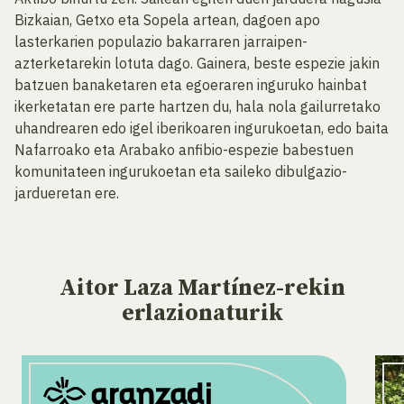
Bizkaian, Getxo eta Sopela artean, dagoen apo
lasterkarien populazio bakarraren jarraipen-
azterketarekin lotuta dago. Gainera, beste espezie jakin
batzuen banaketaren eta egoeraren inguruko hainbat
ikerketatan ere parte hartzen du, hala nola gailurretako
uhandrearen edo igel iberikoaren ingurukoetan, edo baita
Nafarroako eta Arabako anfibio-espezie babestuen
komunitateen ingurukoetan eta saileko dibulgazio-
jardueretan ere.
Aitor Laza Martínez-rekin
erlazionaturik