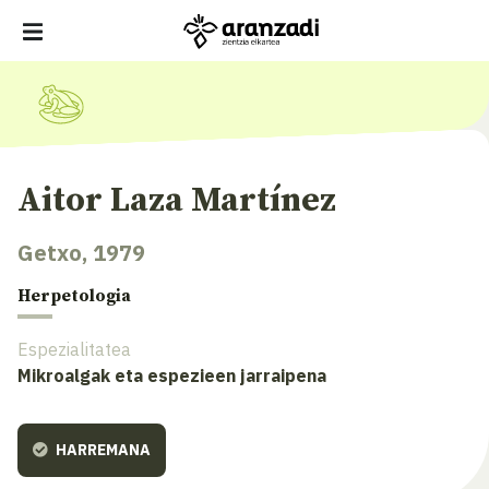
Aitor Laza Martínez
Getxo, 1979
Herpetologia
Espezialitatea
Mikroalgak eta espezieen jarraipena
HARREMANA