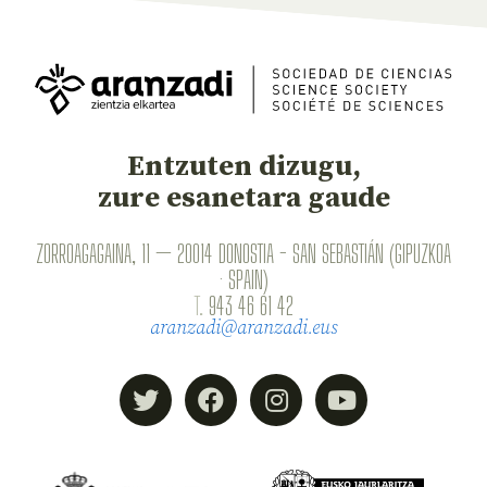
Entzuten dizugu,
zure esanetara gaude
ZORROAGAGAINA, 11 — 20014 DONOSTIA - SAN SEBASTIÁN (GIPUZKOA
· SPAIN)
T.
943 46 61 42
aranzadi@aranzadi.eus