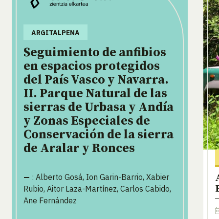
ARGITALPENA
Seguimiento de anfibios
en espacios protegidos
del País Vasco y Navarra.
II. Parque Natural de las
sierras de Urbasa y Andía
y Zonas Especiales de
Conservación de la sierra
de Aralar y Ronces
—
: Alberto Gosá, Ion Garin-Barrio, Xabier
Rubio, Aitor Laza-Martínez, Carlos Cabido,
Ane Fernández