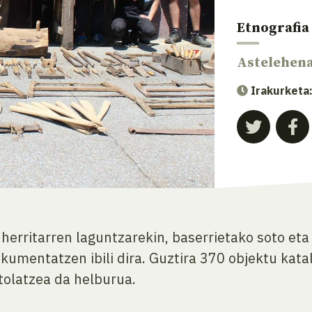
Etnografia
Astelehen
Irakurketa
 herritarren laguntzarekin, baserrietako soto e
kumentatzen ibili dira. Guztira 370 objektu kata
tolatzea da helburua.