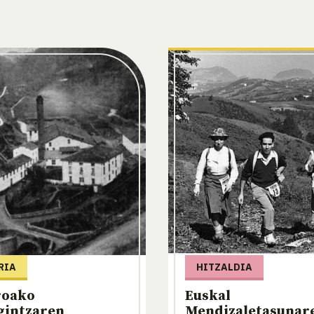
RIA
HITZALDIA
roako
Euskal
gintzaren
Mendizaletasunar