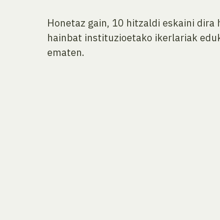
Honetaz gain, 10 hitzaldi eskaini dira
hainbat instituzioetako ikerlariak edu
ematen.