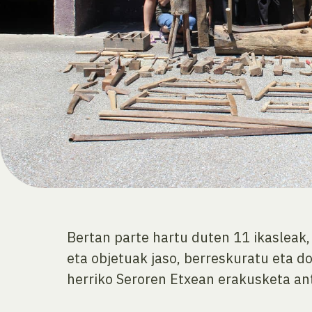
Bertan parte hartu duten 11 ikasleak,
eta objetuak jaso, berreskuratu eta do
herriko Seroren Etxean erakusketa an