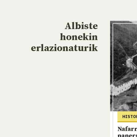
Albiste
honekin
erlazionaturik
HISTO
Nafar
paper