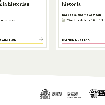
ria historian
historia
Gaubeako zinema aretoan
urriaren 7a
2026eko uztailaren 10a – 18:
U GUZTIAK
EKIMEN GUZTIAK