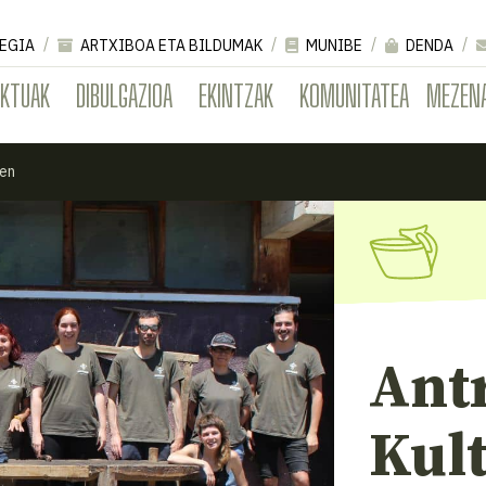
EGIA
ARTXIBOA ETA BILDUMAK
MUNIBE
DENDA
EKTUAK
DIBULGAZIOA
EKINTZAK
KOMUNITATEA
MEZEN
den
Ant
Kul