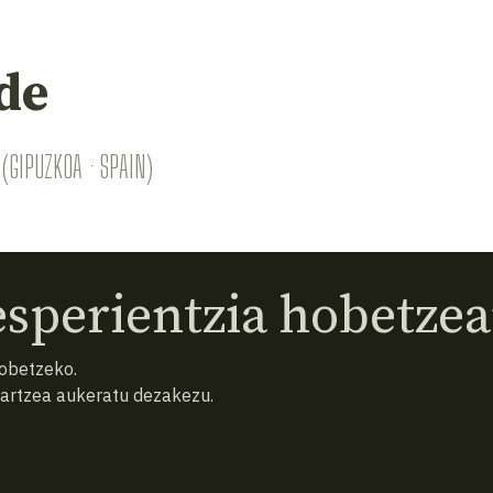
de
(GIPUZKOA · SPAIN)
sperientzia hobetzea
hobetzeko.
hartzea aukeratu dezakezu.
eta baldintzak
Pribatutasun politika
Cookiak