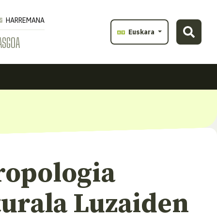
HARREMANA
Euskara
ASGOA
ropologia
turala Luzaiden