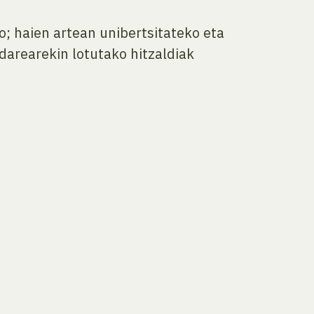
ko; haien artean unibertsitateko eta
ndarearekin lotutako hitzaldiak