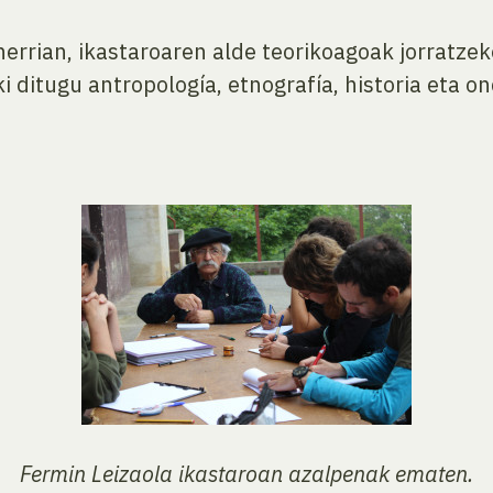
 herrian, ikastaroaren alde teorikoagoak jorratze
ki ditugu antropología, etnografía, historia eta o
Fermin Leizaola ikastaroan azalpenak ematen.