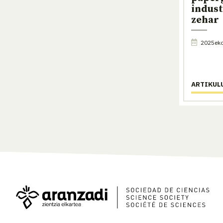
indust
zehar
2025eko 
ARTIKUL