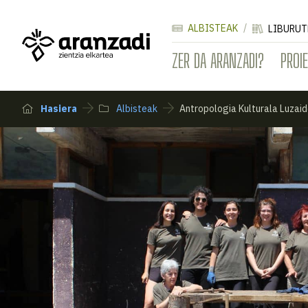
ALBISTEAK
LIBURUT
ZER DA ARANZADI?
PROI
Hasiera
Albisteak
Antropologia Kulturala Luzai