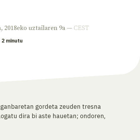
a
, 2018eko uztailaren 9a —
CEST
: 2 minutu
ta ganbaretan gordeta zeuden tresna
logatu dira bi aste hauetan; ondoren,