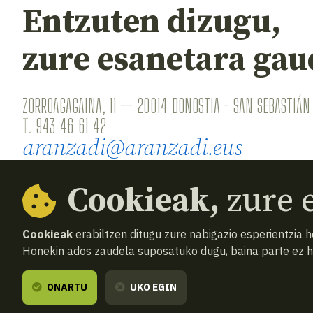
Entzuten dizugu,
zure esanetara gau
ZORROAGAGAINA, 11 — 20014 DONOSTIA - SAN SEBASTIÁN 
T.
943 46 61 42
aranzadi@aranzadi.eus
Cookieak,
zure e
Cookieak
erabiltzen ditugu zure nabigazio esperientzia 
Honekin ados zaudela suposatuko dugu, baina parte ez 
© 2026
Aranzadi — Zientzia elkartea
Terminoak 
ONARTU
UKO EGIN